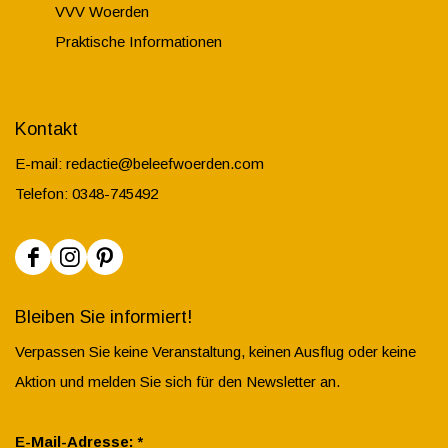
VVV Woerden
Praktische Informationen
Kontakt
E-mail:
redactie@beleefwoerden.com
Telefon: 0348-745492
F
I
P
a
n
i
Bleiben Sie informiert!
c
s
n
Verpassen Sie keine Veranstaltung, keinen Ausflug oder keine
e
t
t
Aktion und melden Sie sich für den Newsletter an.
b
a
e
o
g
r
P
E-Mail-Adresse:
*