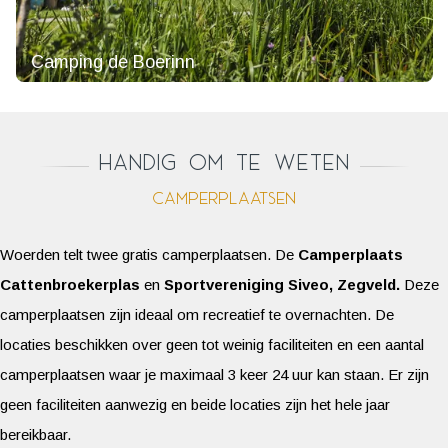
e
B
Camping de Boerinn
o
e
Heb je altijd al eens willen kamperen op de boerderij?
r
Wakker worden met prachtig uitzicht over de polder en het
i
geluid van weidevogels? De kinderen die zich uren
Handig om te weten
n
vermaken met buitenspelen, terwijl je zelf tijd hebt voor
Camperplaatsen
n
ontspanning? Reserveer dan nu!
Woerden telt twee gratis camperplaatsen. De
Camperplaats
Cattenbroekerplas
en
Sportvereniging Siveo, Zegveld.
Deze
camperplaatsen zijn ideaal om recreatief te overnachten. De
locaties beschikken over geen tot weinig faciliteiten en een aantal
camperplaatsen waar je maximaal 3 keer 24 uur kan staan. Er zijn
geen faciliteiten aanwezig en beide locaties zijn het hele jaar
bereikbaar.