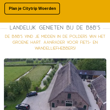
Plan je Citytrip Woerden
Landelijk genieten bij de B&B's
De B&B's vind je midden in de polders van het
Groene Hart. Aanrader voor fiets- en
wandelliefhebbers!
P
o
s
t
h
o
o