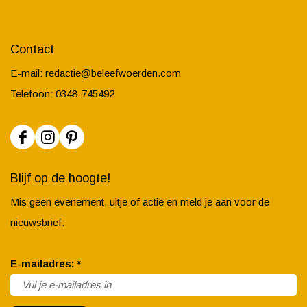
Contact
E-mail:
redactie@beleefwoerden.com
Telefoon: 0348-745492
F
I
P
a
n
i
Blijf op de hoogte!
c
s
n
Mis geen evenement, uitje of actie en meld je aan voor de
e
t
t
nieuwsbrief.
b
a
e
o
g
r
v
E-mailadres:
*
o
r
e
e
k
a
s
r