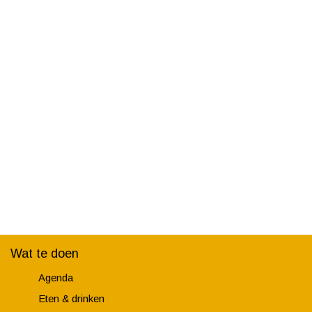
Wat te doen
Agenda
Eten & drinken