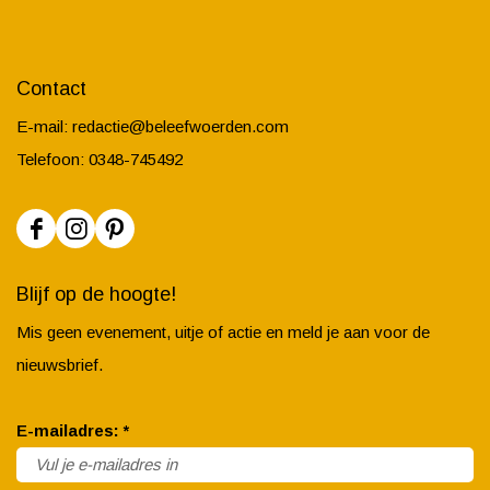
Contact
E-mail:
redactie@beleefwoerden.com
Telefoon: 0348-745492
F
I
P
a
n
i
Blijf op de hoogte!
c
s
n
Mis geen evenement, uitje of actie en meld je aan voor de
e
t
t
nieuwsbrief.
b
a
e
o
g
r
v
E-mailadres:
*
o
r
e
e
k
a
s