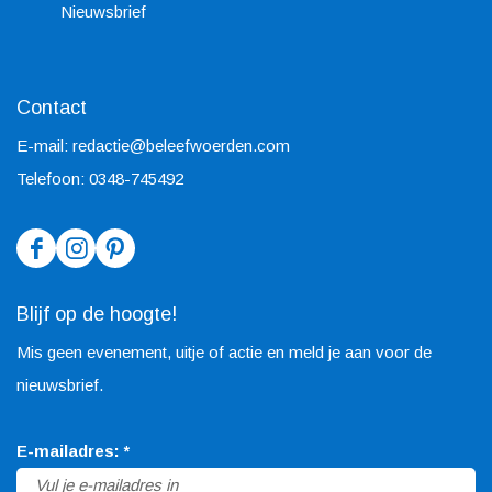
Nieuwsbrief
Contact
E-mail:
redactie@beleefwoerden.com
Telefoon: 0348-745492
F
I
P
a
n
i
Blijf op de hoogte!
c
s
n
Mis geen evenement, uitje of actie en meld je aan voor de
e
t
t
nieuwsbrief.
b
a
e
o
g
r
v
E-mailadres:
*
o
r
e
e