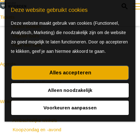
Z
Deze website gebruikt cookies
o
Tickets
Deze website maakt gebruik van cookies (Functioneel,
e
e
Direct boeken
Analytisch, Marketing) die noodzakelijk zijn om de website
k
n
Digitale tours
zo goed mogelijk te laten functioneren. Door op accepteren
e
u
Huur een fiets
te klikken, geef je aan hiermee akkoord te gaan.
n
Agenda
Alles accepteren
Ontdek Woerden in de zomer
Event aanmeldformulier
Alleen noodzakelijk
Winkelen
Voorkeuren aanpassen
(Bijzondere) markten
Ambachtelijke winkels
Koopzondag en -avond