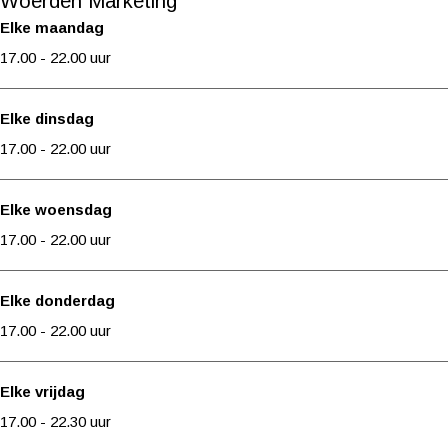
Woerden Marketing
l
a
k
o
l
a
Elke maandag
B
a
a
k
B
m
17.00 - 22.00 uur
r
l
a
a
r
P
e
B
l
a
e
r
Elke dinsdag
g
r
B
l
g
o
17.00 - 22.00 uur
j
e
r
B
j
e
e
g
e
r
e
f
Elke woensdag
j
g
e
l
17.00 - 22.00 uur
e
j
g
o
e
j
k
Elke donderdag
e
a
17.00 - 22.00 uur
a
l
Elke vrijdag
B
17.00 - 22.30 uur
r