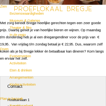
Zien
Proeflokaal Bregje
Bezienswaardigheden
Museum & Galeries
Met zorg bereidt Bregje heerlijke gerechten tegen een zeer goede
Theater & film
prijs. Daarbij geniet je van heerlijke bieren en wijnen. Op maandag
In de regio
t/m donderdag heb je al een driegangendiner voor de prijs van €
19,95. Van vrijdag t/m zondag betaal je € 22,95. Dus, waarom zelf
Doen
koken als je bij Bregje lekker én betaalbaar kan dineren? Kom langs
Evenementen
en ervaar het zelf.
Activiteiten
Eten & drinken
Arrangementen
Kinderactiviteiten
Contact
Plan je bezoek
Houttuinlaan 1
Bereikbaarheid