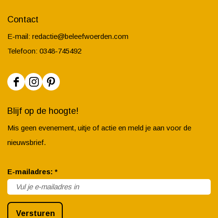
Contact
E-mail:
redactie@beleefwoerden.com
Telefoon: 0348-745492
F
I
P
a
n
i
Blijf op de hoogte!
c
s
n
Mis geen evenement, uitje of actie en meld je aan voor de
e
t
t
nieuwsbrief.
b
a
e
o
g
r
v
E-mailadres:
*
o
r
e
e
k
a
s
r
B
m
t
Versturen
p