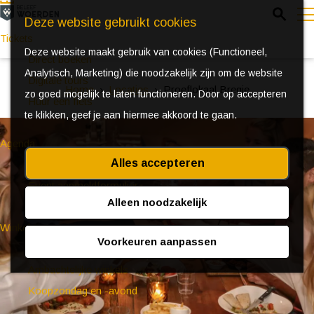
Z
Deze website gebruikt cookies
o
Tickets
Deze website maakt gebruik van cookies (Functioneel,
e
e
Direct boeken
Analytisch, Marketing) die noodzakelijk zijn om de website
k
n
Digitale tours
Home
Locaties
Proeflokaal Bregje
zo goed mogelijk te laten functioneren. Door op accepteren
e
u
Huur een fiets
te klikken, geef je aan hiermee akkoord te gaan.
n
Agenda
Alles accepteren
Ontdek Woerden in de zomer
Event aanmeldformulier
Alleen noodzakelijk
Winkelen
Voorkeuren aanpassen
(Bijzondere) markten
Ambachtelijke winkels
Koopzondag en -avond