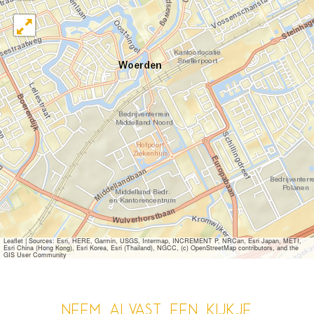
Leaflet
|
Sources: Esri, HERE, Garmin, USGS, Intermap, INCREMENT P, NRCan, Esri Japan, METI,
Esri China (Hong Kong), Esri Korea, Esri (Thailand), NGCC, (c) OpenStreetMap contributors, and the
GIS User Community
Neem alvast een kijkje