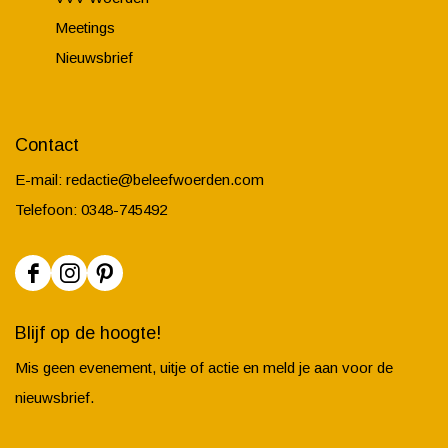
e
l
e
Meetings
n
e
l
Nieuwsbrief
n
e
n
Contact
E-mail:
redactie@beleefwoerden.com
Telefoon: 0348-745492
F
I
P
a
n
i
Blijf op de hoogte!
c
s
n
Mis geen evenement, uitje of actie en meld je aan voor de
e
t
t
nieuwsbrief.
b
a
e
o
g
r