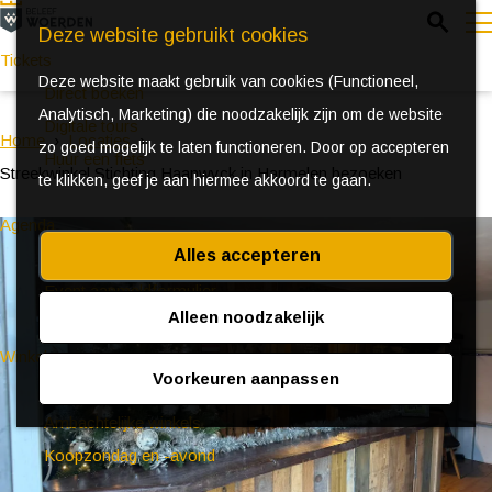
Z
Deze website gebruikt cookies
o
Tickets
Deze website maakt gebruik van cookies (Functioneel,
e
e
Direct boeken
Analytisch, Marketing) die noodzakelijk zijn om de website
k
n
Digitale tours
Home
Locaties
zo goed mogelijk te laten functioneren. Door op accepteren
e
u
Huur een fiets
Streekwinkel Stichting Haanwyck in Harmelen bezoeken
te klikken, geef je aan hiermee akkoord te gaan.
n
Agenda
Alles accepteren
Ontdek Woerden in de zomer
Event aanmeldformulier
Alleen noodzakelijk
Winkelen
Voorkeuren aanpassen
(Bijzondere) markten
Ambachtelijke winkels
Koopzondag en -avond