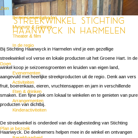
Zien
Bezienswaardigheden
Streekwinkel Stichting
Museum & Galeries
Haanwyck in Harmelen
Theater & film
In de regio
Bij Stichting Haanwyck in Harmelen vind je een gezellige
streekwinkel vol verse en lokale producten uit het Groene Hart. In de
Doen
winkel koop je seizoensgroenten en kruiden van eigen land,
Evenementen
aangevuld met heerlijke streekproducten uit de regio. Denk aan vers
Activiteiten
fruit, boerenkaas, eieren, vruchtensappen en jam in verschillende
Eten & drinken
smaken. Een fijne plek om lokaal te winkelen en te genieten van pure
Arrangementen
producten van dichtbij.
Kinderactiviteiten
De streekwinkel is onderdeel van de dagbesteding van Stichting
Plan je bezoek
Haanwyck. De deelnemers helpen mee in de winkel en ontvangen
Bereikbaarheid