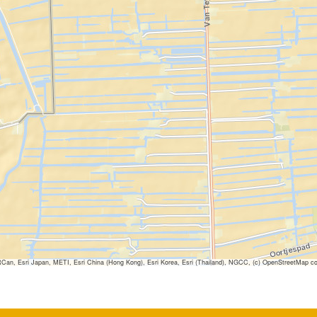
 Esri Japan, METI, Esri China (Hong Kong), Esri Korea, Esri (Thailand), NGCC, (c) OpenStreetMap co