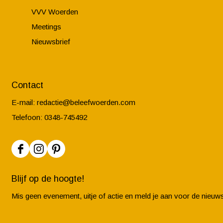
VVV Woerden
Meetings
Nieuwsbrief
Contact
E-mail:
redactie@beleefwoerden.com
Telefoon: 0348-745492
F
I
P
a
n
i
Blijf op de hoogte!
c
s
n
Mis geen evenement, uitje of actie en meld je aan voor de nieuws
e
t
t
b
a
e