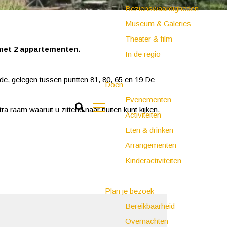
Bezienswaardigheden
Museum & Galeries
Theater & film
 met 2 appartementen.
In de regio
de, gelegen tussen puntten 81, 80, 65 en 19 De
Doen
Evenementen
Z
 raam waaruit u zittend naar buiten kunt kijken.
Activiteiten
o
M
Eten & drinken
e
e
Arrangementen
k
n
Kinderactiviteiten
e
u
n
Plan je bezoek
Bereikbaarheid
Overnachten