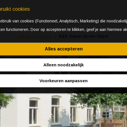
ruikt cookies
bruik van cookies (Functioneel, Analytisch, Marketing) die noodzakelij
aten functioneren. Door op accepteren te klikken, geef je aan hiermee a
Home
Locaties
B&B Slapen op een Eiland
Alles accepteren
Alleen noodzakelijk
Voorkeuren aanpassen