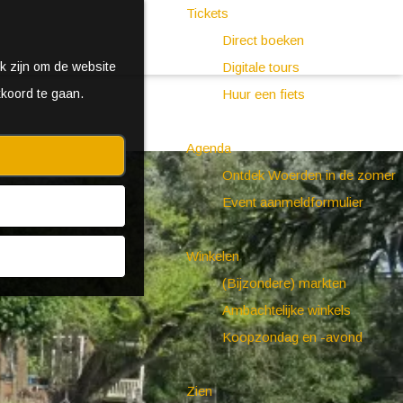
Tickets
Direct boeken
k zijn om de website
Digitale tours
kkoord te gaan.
Huur een fiets
Agenda
Ontdek Woerden in de zomer
Event aanmeldformulier
Winkelen
(Bijzondere) markten
Ambachtelijke winkels
Koopzondag en -avond
Zien