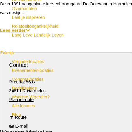
De in 1991 aangeplante kersenboomgaard De Ooievaar in Harmelen
Overnachten
was destijd…
Laat je inspireren
Rolstoeltoegankelijkheid
Lees verder
Lang Leve Landelijk Leven
Zakelijk
Vergaderlocaties
Contact
Evenementenlocaties
Congreslocaties
Breudijk 56 B
Bedrijfsuitjes
3481 LR Harmelen
Waarom Woerden?
n
Plan je route
Alle locaties
a
Blog
n
a
Route
a
n
r
E-mail