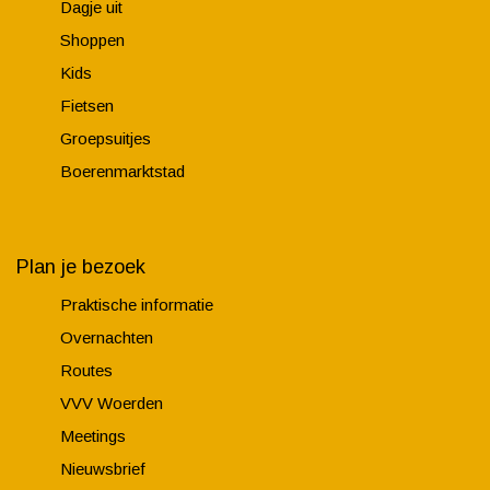
Dagje uit
r
O
Shoppen
o
Kids
i
Fietsen
e
Groepsuitjes
v
Boerenmarktstad
a
a
r
Plan je bezoek
Praktische informatie
Overnachten
Routes
VVV Woerden
Meetings
Nieuwsbrief