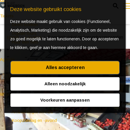
Z
Deze website gebruikt cookies
o
Tickets
Deze website maakt gebruik van cookies (Functioneel,
e
e
Direct boeken
Analytisch, Marketing) die noodzakelijk zijn om de website
k
n
Digitale tours
Home
Locaties
Boerderijwinkel en kersenboomgaarden
zo goed mogelijk te laten functioneren. Door op accepteren
e
u
Huur een fiets
te klikken, geef je aan hiermee akkoord te gaan.
n
Agenda
Alles accepteren
Ontdek Woerden in de zomer
Event aanmeldformulier
Alleen noodzakelijk
Winkelen
Voorkeuren aanpassen
(Bijzondere) markten
Ambachtelijke winkels
Koopzondag en -avond