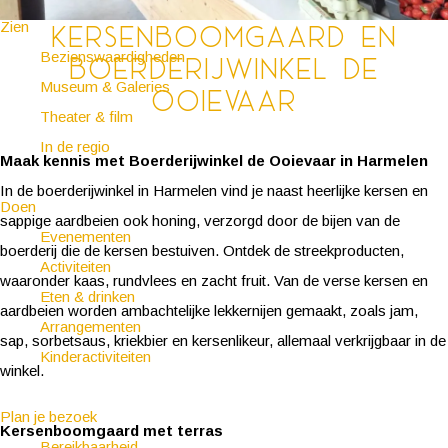
Zien
Kersenboomgaard en
Bezienswaardigheden
Boerderijwinkel De
Museum & Galeries
Ooievaar
Theater & film
In de regio
Maak kennis met Boerderijwinkel de Ooievaar in Harmelen
In de boerderijwinkel in Harmelen vind je naast heerlijke kersen en
Doen
sappige aardbeien ook honing, verzorgd door de bijen van de
Evenementen
boerderij die de kersen bestuiven. Ontdek de streekproducten,
Activiteiten
waaronder kaas, rundvlees en zacht fruit. Van de verse kersen en
Eten & drinken
aardbeien worden ambachtelijke lekkernijen gemaakt, zoals jam,
Arrangementen
sap, sorbetsaus, kriekbier en kersenlikeur, allemaal verkrijgbaar in de
Kinderactiviteiten
winkel.
Plan je bezoek
Kersenboomgaard met terras
Bereikbaarheid