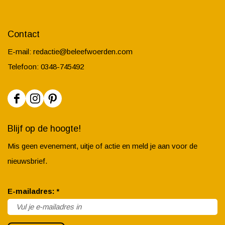
Contact
E-mail:
redactie@beleefwoerden.com
Telefoon: 0348-745492
F
I
P
a
n
i
Blijf op de hoogte!
c
s
n
Mis geen evenement, uitje of actie en meld je aan voor de
e
t
t
nieuwsbrief.
b
a
e
o
g
r
v
E-mailadres:
*
o
r
e
e
k
a
s
r