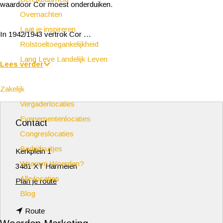
waardoor Cor moest onderduiken.
Overnachten
Laat je inspireren
In 1942/1943 vertrok Cor …
Rolstoeltoegankelijkheid
Lang Leve Landelijk Leven
Lees verder
Zakelijk
Vergaderlocaties
Evenementenlocaties
Contact
Congreslocaties
Bedrijfsuitjes
Kerkplein 1
Waarom Woerden?
3481 XT Harmelen
Alle locaties
n
Plan je route
Blog
a
n
a
Route