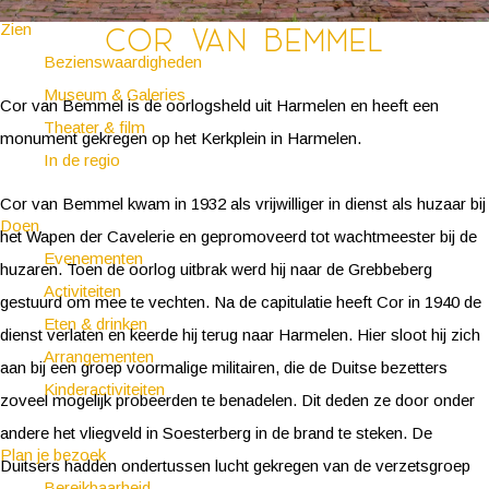
Zien
Cor van Bemmel
Bezienswaardigheden
Museum & Galeries
Cor van Bemmel is de oorlogsheld uit Harmelen en heeft een
Theater & film
monument gekregen op het Kerkplein in Harmelen.
In de regio
Cor van Bemmel kwam in 1932 als vrijwilliger in dienst als huzaar bij
Doen
het Wapen der Cavelerie en gepromoveerd tot wachtmeester bij de
Evenementen
huzaren. Toen de oorlog uitbrak werd hij naar de Grebbeberg
Activiteiten
gestuurd om mee te vechten. Na de capitulatie heeft Cor in 1940 de
Eten & drinken
dienst verlaten en keerde hij terug naar Harmelen. Hier sloot hij zich
Arrangementen
aan bij een groep voormalige militairen, die de Duitse bezetters
Kinderactiviteiten
zoveel mogelijk probeerden te benadelen. Dit deden ze door onder
andere het vliegveld in Soesterberg in de brand te steken. De
Plan je bezoek
Duitsers hadden ondertussen lucht gekregen van de verzetsgroep
Bereikbaarheid