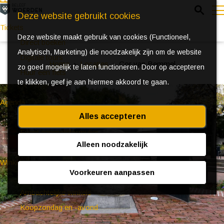
Z
Deze website gebruikt cookies
o
Tickets
Deze website maakt gebruik van cookies (Functioneel,
e
e
Direct boeken
Analytisch, Marketing) die noodzakelijk zijn om de website
k
n
Digitale tours
Home
Locaties
Cor van Bemmel
zo goed mogelijk te laten functioneren. Door op accepteren
e
u
Huur een fiets
te klikken, geef je aan hiermee akkoord te gaan.
n
Agenda
Alles accepteren
Ontdek Woerden in de zomer
Event aanmeldformulier
Alleen noodzakelijk
Winkelen
Voorkeuren aanpassen
(Bijzondere) markten
Ambachtelijke winkels
Koopzondag en -avond