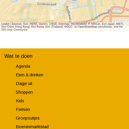
Leaflet
|
Sources: Esri, HERE, Garmin, USGS, Intermap, INCREMENT P, NRCan, Esri Japan, METI,
Esri China (Hong Kong), Esri Korea, Esri (Thailand), NGCC, (c) OpenStreetMap contributors, and the
GIS User Community
Wat te doen
Agenda
Eten & drinken
Dagje uit
Shoppen
Kids
Fietsen
Groepsuitjes
Boerenmarktstad