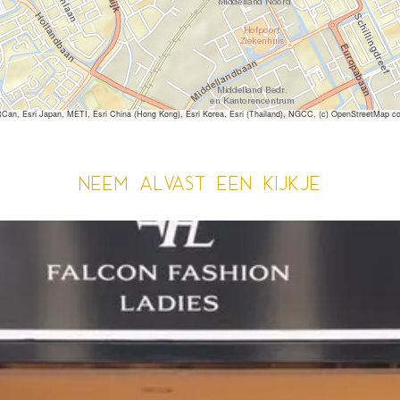
 Esri Japan, METI, Esri China (Hong Kong), Esri Korea, Esri (Thailand), NGCC, (c) OpenStreetMap co
Neem alvast een kijkje