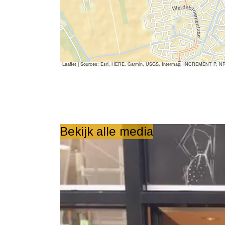
Leaflet
|
Sources: Esri, HERE, Garmin, USGS, Intermap, INCREMENT P, NRCan,
Bekijk alle media