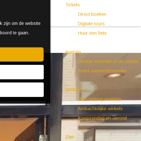
Tickets
Direct boeken
k zijn om de website
Digitale tours
kkoord te gaan.
Huur een fiets
Agenda
Ontdek Woerden in de zomer
Event aanmeldformulier
Winkelen
(Bijzondere) markten
Ambachtelijke winkels
Koopzondag en -avond
Zien