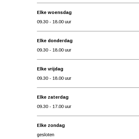
L
o
i
h
L
l
a
n
o
i
a
c
Elke woensdag
d
L
n
o
d
o
09.30 - 18.00 uur
i
a
L
n
i
n
e
d
a
L
e
F
Elke donderdag
s
i
d
a
s
a
09.30 - 18.00 uur
e
i
d
s
s
e
i
h
Elke vrijdag
s
e
i
09.30 - 18.00 uur
s
o
n
Elke zaterdag
L
09.30 - 17.00 uur
a
d
Elke zondag
i
gesloten