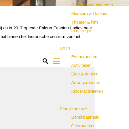
Bezienswaardigheden
Museum & Galeries
Theater & film
ij en in 2017 opende Falcon Fashion Ladies haar
In de regio
at binnen het historische centrum van het
Doen
Evenementen
Z
Activiteiten
o
M
Eten & drinken
e
e
Arrangementen
k
n
Kinderactiviteiten
e
u
n
Plan je bezoek
Bereikbaarheid
Overnachten