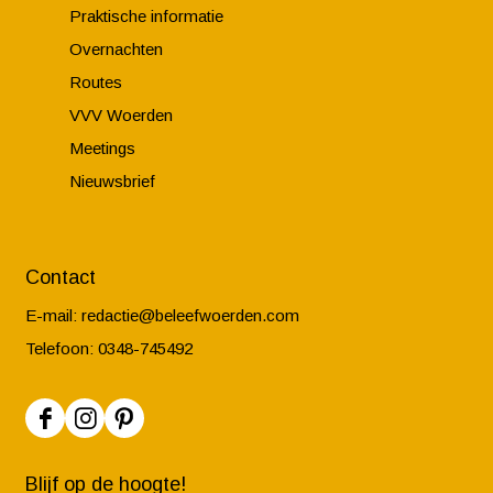
Praktische informatie
Overnachten
Routes
VVV Woerden
Meetings
Nieuwsbrief
Contact
E-mail:
redactie@beleefwoerden.com
Telefoon: 0348-745492
F
I
P
a
n
i
Blijf op de hoogte!