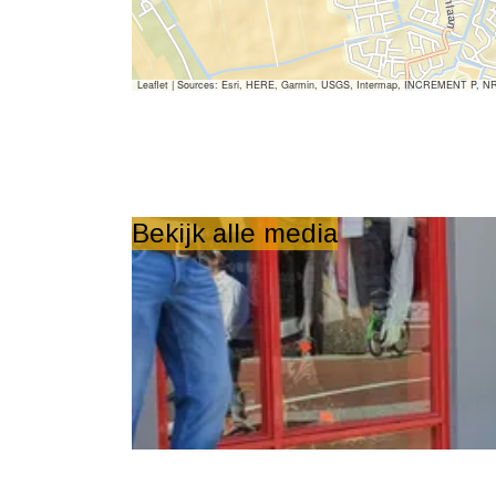
Leaflet
|
Sources: Esri, HERE, Garmin, USGS, Intermap, INCREMENT P, NRCan,
Bekijk alle media