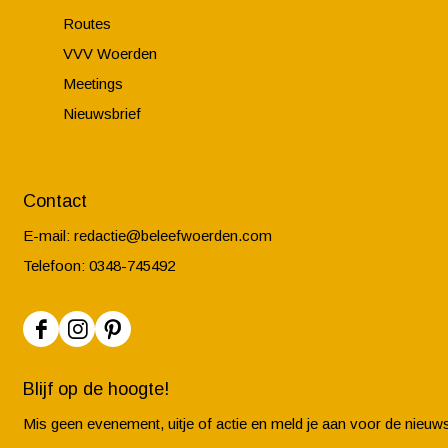
Routes
VVV Woerden
Meetings
Nieuwsbrief
Contact
E-mail:
redactie@beleefwoerden.com
Telefoon: 0348-745492
F
I
P
a
n
i
Blijf op de hoogte!
c
s
n
Mis geen evenement, uitje of actie en meld je aan voor de nieuws
e
t
t