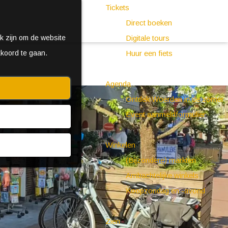
Tickets
Direct boeken
k zijn om de website
Digitale tours
kkoord te gaan.
Huur een fiets
Agenda
Ontdek Woerden in de zomer
Event aanmeldformulier
Winkelen
(Bijzondere) markten
Ambachtelijke winkels
Koopzondag en -avond
Zien