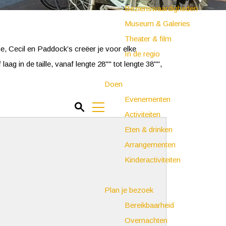
Bezienswaardigheden
Museum & Galeries
Theater & film
e, Cecil en Paddock’s creëer je voor elke
In de regio
aag in de taille, vanaf lengte 28"" tot lengte 38"",
Doen
Evenementen
Z
Activiteiten
o
M
Eten & drinken
e
e
Arrangementen
k
n
Kinderactiviteiten
e
u
n
Plan je bezoek
Bereikbaarheid
Overnachten