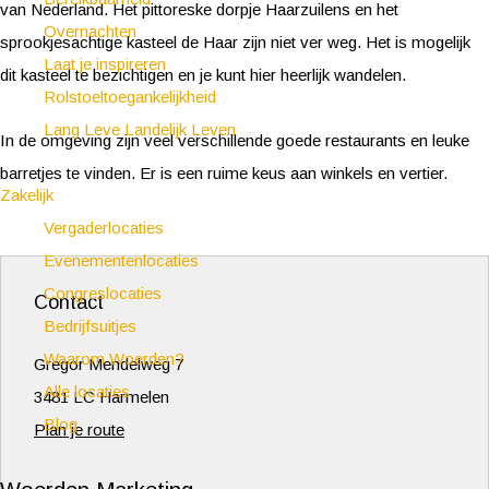
van Nederland. Het pittoreske dorpje Haarzuilens en het
Overnachten
sprookjesachtige kasteel de Haar zijn niet ver weg. Het is mogelijk
Laat je inspireren
dit kasteel te bezichtigen en je kunt hier heerlijk wandelen.
Rolstoeltoegankelijkheid
Lang Leve Landelijk Leven
In de omgeving zijn veel verschillende goede restaurants en leuke
barretjes te vinden. Er is een ruime keus aan winkels en vertier.
Zakelijk
Vergaderlocaties
Evenementenlocaties
Congreslocaties
Contact
Bedrijfsuitjes
Waarom Woerden?
Gregor Mendelweg 7
Alle locaties
3481 LC Harmelen
Blog
n
Plan je route
a