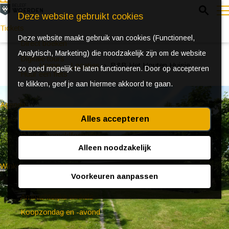
Z
Deze website gebruikt cookies
o
Tickets
Deze website maakt gebruik van cookies (Functioneel,
e
e
Direct boeken
Analytisch, Marketing) die noodzakelijk zijn om de website
k
n
Digitale tours
Home
Locaties
B&B Het Houten Huisje
zo goed mogelijk te laten functioneren. Door op accepteren
e
u
Huur een fiets
te klikken, geef je aan hiermee akkoord te gaan.
n
Agenda
Alles accepteren
Ontdek Woerden in de zomer
Event aanmeldformulier
Alleen noodzakelijk
Winkelen
Voorkeuren aanpassen
(Bijzondere) markten
Ambachtelijke winkels
Koopzondag en -avond