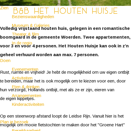
Zien
B&B Het Houten Huisje
Bezienswaardigheden
Museum & Galeries
Volledig vrijstaand houten huis, gelegen in een romantische
Theater & film
boomgaard in de gemeente Woerden. Twee appartementen,
In de regio
voor 3 en voor 4 personen. Het Houten Huisje kan ook in z’n
geheel verhuurd worden aan max. 7 personen.
Doen
Evenementen
Rust, ruimte en vrijheid! Je hebt de mogelijkheid om uw eigen ontbijt
Activiteiten
te bereiden, maar het is ook mogelijk om te kiezen voor een, door
Eten & drinken
hun verzorgd, Hollands ontbijt, met als ze er zijn, eieren van
Arrangementen
de eigen kippetjes.
Kinderactiviteiten
Op een steenworp afstand loopt de Leidse Rijn. Vanuit hier is het
Plan je bezoek
mogelijk om mooie fietstochten te maken door het "Groene Hart"
Bereikbaarheid