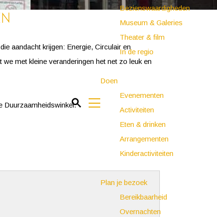
Bezienswaardigheden
en
Museum & Galeries
Theater & film
e aandacht krijgen: Energie, Circulair en
In de regio
at we met kleine veranderingen het net zo leuk en
Doen
Evenementen
Z
de Duurzaamheidswinkel.
Activiteiten
o
M
Eten & drinken
e
e
Arrangementen
k
n
Kinderactiviteiten
e
u
n
Plan je bezoek
Bereikbaarheid
Overnachten