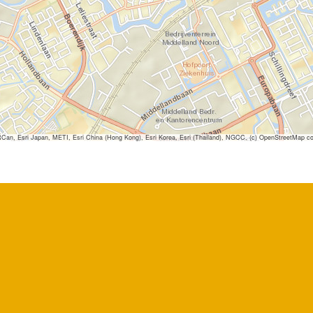
 Esri Japan, METI, Esri China (Hong Kong), Esri Korea, Esri (Thailand), NGCC, (c) OpenStreetMap co