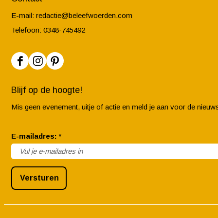
E-mail:
redactie@beleefwoerden.com
Telefoon: 0348-745492
F
I
P
a
n
i
Blijf op de hoogte!
c
s
n
Mis geen evenement, uitje of actie en meld je aan voor de nieuws
e
t
t
b
a
e
v
E-mailadres:
*
o
g
r
e
o
r
e
r
k
a
s
Versturen
p
B
m
t
l
e
B
B
i
l
e
e