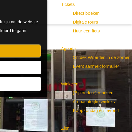
Tickets
Direct boeken
k zijn om de website
Digitale tours
kkoord te gaan.
Huur een fiets
Agenda
Ontdek Woerden in de zomer
Event aanmeldformulier
Winkelen
(Bijzondere) markten
Ambachtelijke winkels
Koopzondag en -avond
Zien