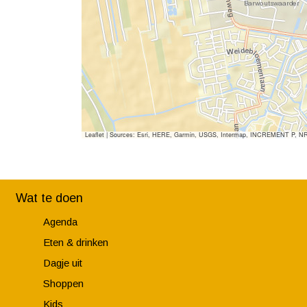
Leaflet
|
Sources: Esri, HERE, Garmin, USGS, Intermap, INCREMENT P, NRCan,
Wat te doen
Agenda
Eten & drinken
Dagje uit
Shoppen
Kids