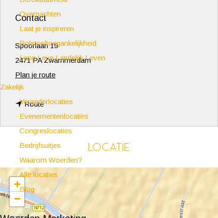
Overnachten
Contact
Laat je inspireren
Rolstoeltoegankelijkheid
Spoorlaan 19
Lang Leve Landelijk Leven
2471 PA Zwammerdam
n
Plan je route
Zakelijk
a
Vergaderlocaties
n
a
Route
Evenementenlocaties
a
r
Congreslocaties
a
Z
Locatie
Bedrijfsuitjes
r
w
Waarom Woerden?
Z
a
Alle locaties
w
m
+
Blog
a
m
−
m
e