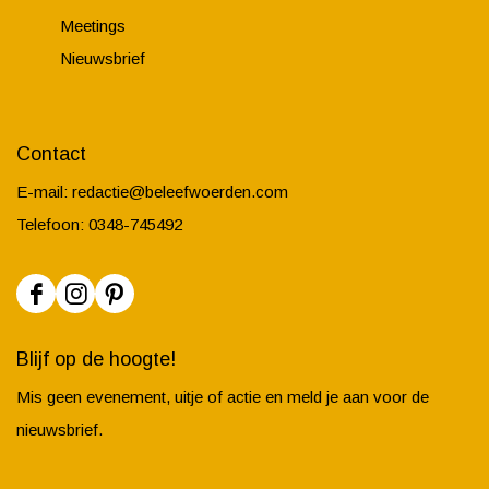
Meetings
Nieuwsbrief
Contact
E-mail:
redactie@beleefwoerden.com
Telefoon: 0348-745492
F
I
P
a
n
i
Blijf op de hoogte!
c
s
n
Mis geen evenement, uitje of actie en meld je aan voor de
e
t
t
nieuwsbrief.
b
a
e
o
g
r