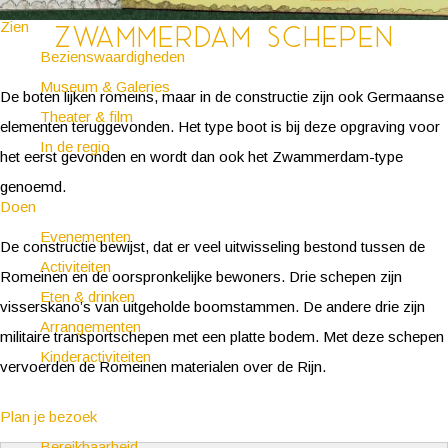
Zien
Zwammerdam schepen
Bezienswaardigheden
Museum & Galeries
De boten lijken romeins, maar in de constructie zijn ook Germaanse
Theater & film
elementen teruggevonden. Het type boot is bij deze opgraving voor
In de regio
het eerst gevonden en wordt dan ook het Zwammerdam-type
genoemd.
Doen
Evenementen
De constructie bewijst, dat er veel uitwisseling bestond tussen de
Activiteiten
Romeinen en de oorspronkelijke bewoners. Drie schepen zijn
Eten & drinken
visserskano’s van uitgeholde boomstammen. De andere drie zijn
Arrangementen
militaire transportschepen met een platte bodem. Met deze schepen
Kinderactiviteiten
vervoerden de Romeinen materialen over de Rijn.
Plan je bezoek
Bereikbaarheid