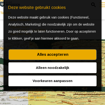
Z
Deze website gebruikt cookies
o
Tickets
Deze website maakt gebruik van cookies (Functioneel,
e
e
Direct boeken
Analytisch, Marketing) die noodzakelijk zijn om de website
k
n
Digitale tours
Home
Locaties
Zwammerdam schepen
zo goed mogelijk te laten functioneren. Door op accepteren
e
u
Huur een fiets
te klikken, geef je aan hiermee akkoord te gaan.
n
Agenda
Alles accepteren
Ontdek Woerden in de zomer
Event aanmeldformulier
Alleen noodzakelijk
Winkelen
Voorkeuren aanpassen
(Bijzondere) markten
Ambachtelijke winkels
Koopzondag en -avond