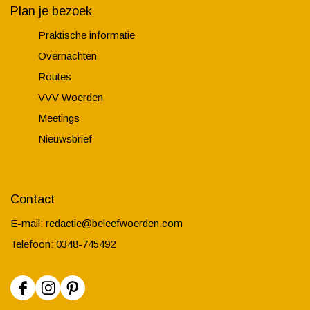
Plan je bezoek
Praktische informatie
Overnachten
Routes
VVV Woerden
Meetings
Nieuwsbrief
Contact
E-mail:
redactie@beleefwoerden.com
Telefoon: 0348-745492
F
I
P