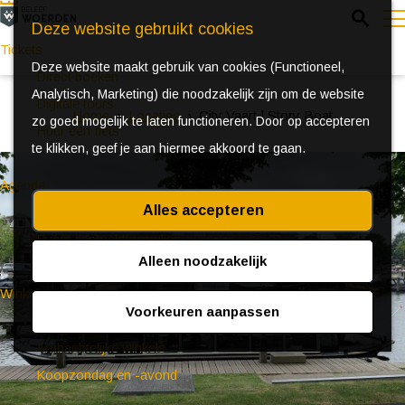
Z
Deze website gebruikt cookies
o
Tickets
Deze website maakt gebruik van cookies (Functioneel,
e
e
Direct boeken
Analytisch, Marketing) die noodzakelijk zijn om de website
k
n
Digitale tours
Home
Locaties
City Vaart | Story Boat
zo goed mogelijk te laten functioneren. Door op accepteren
e
u
Huur een fiets
te klikken, geef je aan hiermee akkoord te gaan.
n
Agenda
Alles accepteren
Ontdek Woerden in de zomer
Event aanmeldformulier
Alleen noodzakelijk
Winkelen
Voorkeuren aanpassen
(Bijzondere) markten
Ambachtelijke winkels
Koopzondag en -avond