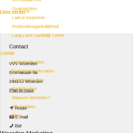
Overnachten
Lees verder
Laat je inspireren
Rolstoeltoegankelijkheid
Lang Leve Landelijk Leven
Contact
Zakelijk
Vergaderlocaties
VVV Woerden
Evenementenlocaties
Emmakade 6a
Congreslocaties
3441AJ Woerden
Bedrijfsuitjes
n
Plan je route
Waarom Woerden?
a
Alle locaties
n
a
Route
Blog
a
n
r
E-mail
C
a
a
C
Bel