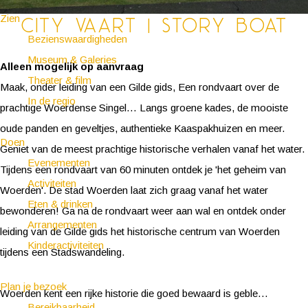
Zien
City Vaart | Story Boat
Bezienswaardigheden
Museum & Galeries
Alleen mogelijk op aanvraag
Theater & film
Maak, onder leiding van een Gilde gids, Een rondvaart over de
In de regio
prachtige Woerdense Singel… Langs groene kades, de mooiste
oude panden en geveltjes, authentieke Kaaspakhuizen en meer.
Doen
Geniet van de meest prachtige historische verhalen vanaf het water.
Evenementen
Tijdens een rondvaart van 60 minuten ontdek je 'het geheim van
Activiteiten
Woerden'. De stad Woerden laat zich graag vanaf het water
Eten & drinken
bewonderen! Ga na de rondvaart weer aan wal en ontdek onder
Arrangementen
leiding van de Gilde gids het historische centrum van Woerden
Kinderactiviteiten
tijdens een Stadswandeling.
Plan je bezoek
Woerden kent een rijke historie die goed bewaard is geble…
Bereikbaarheid