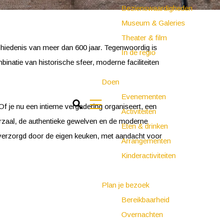
Bezienswaardigheden
Museum & Galeries
Theater & film
hiedenis van meer dan 600 jaar. Tegenwoordig is
In de regio
inatie van historische sfeer, moderne faciliteiten
Doen
Evenementen
Z
 Of je nu een intieme vergadering organiseert, een
Activiteiten
o
M
erzaal, de authentieke gewelven en de moderne
Eten & drinken
e
e
 verzorgd door de eigen keuken, met aandacht voor
Arrangementen
k
n
Kinderactiviteiten
e
u
n
Plan je bezoek
Bereikbaarheid
Overnachten