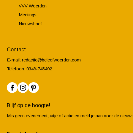
VVV Woerden
Meetings
Nieuwsbrief
Contact
E-mail:
redactie@beleefwoerden.com
Telefoon: 0348-745492
F
I
P
a
n
i
Blijf op de hoogte!
c
s
n
Mis geen evenement, uitje of actie en meld je aan voor de nieuws
e
t
t
b
a
e