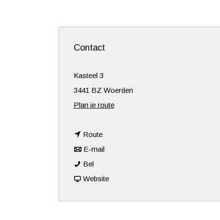
Contact
Kasteel 3
3441 BZ Woerden
n
Plan je route
a
n
a
Route
a
n
r
E-mail
K
a
a
K
Bel
a
r
a
v
a
Website
s
K
r
a
s
t
a
K
n
t