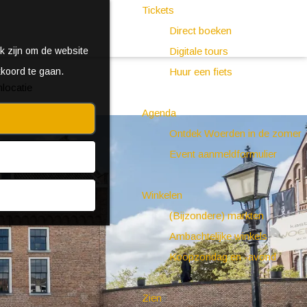
Tickets
Direct boeken
k zijn om de website
Digitale tours
kkoord te gaan.
Huur een fiets
locatie
Agenda
Ontdek Woerden in de zomer
Event aanmeldformulier
Winkelen
(Bijzondere) markten
Ambachtelijke winkels
Koopzondag en -avond
Zien