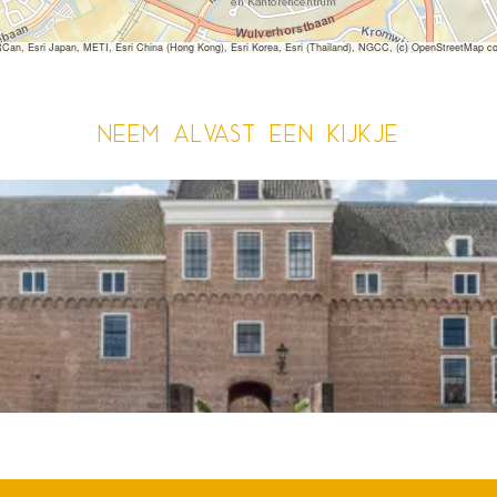
 Esri Japan, METI, Esri China (Hong Kong), Esri Korea, Esri (Thailand), NGCC, (c) OpenStreetMap co
Neem alvast een kijkje