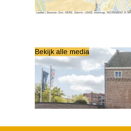
Leaflet
|
Sources: Esri, HERE, Garmin, USGS, Intermap, INCREMENT P, NRCan,
Bekijk alle media