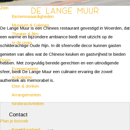
Zien
De Lange Muur
Bezienswaardigheden
Museum & Galeries
De Lange Muur is een Chinees restaurant gevestigd in Woerden, dat
Theater & film
een warme en bijzondere ambiance biedt met uitzicht op de
In de regio
schilderachtige Oude Rijn. In dit sfeervolle decor kunnen gasten
genieten van alles wat de Chinese keuken en gastvrijheid te bieden
Doen
hebben. Met zorgvuldig bereide gerechten en een uitnodigende
Evenementen
sfeer, biedt De Lange Muur een culinaire ervaring die zowel
Activiteiten
authentiek als memorabel is.
Eten & drinken
Arrangementen
Kinderactiviteiten
Contact
Plan je bezoek
Bereikbaarheid