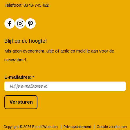
Telefoon: 0348-745492
F
I
P
a
n
i
Blijf op de hoogte!
c
s
n
Mis geen evenement, uitje of actie en meld je aan voor de
e
t
t
nieuwsbrief.
b
a
e
o
g
r
v
E-mailadres:
*
o
r
e
e
k
a
s
r
B
m
t
Versturen
p
e
B
B
l
l
e
e
i
e
l
l
Copyright © 2026 Beleef Woerden
Privacystatement
Cookie voorkeuren
c