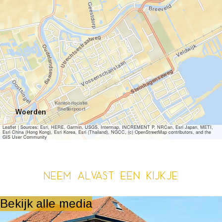
Leaflet
|
Sources: Esri, HERE, Garmin, USGS, Intermap, INCREMENT P, NRCan, Esri Japan, METI,
Esri China (Hong Kong), Esri Korea, Esri (Thailand), NGCC, (c) OpenStreetMap contributors, and the
GIS User Community
Neem alvast een kijkje
Bekijk alle media