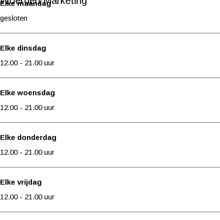
Woerden Marketing
u
M
e
g
u
Elke maandag
r
u
M
e
r
gesloten
u
u
M
r
u
u
Elke dinsdag
r
u
12.00 - 21.00 uur
r
Elke woensdag
12.00 - 21.00 uur
Elke donderdag
12.00 - 21.00 uur
Elke vrijdag
12.00 - 21.00 uur