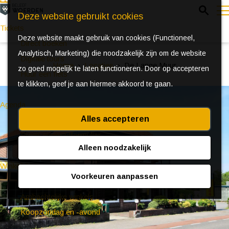
Z
Deze website gebruikt cookies
o
Tickets
Deze website maakt gebruik van cookies (Functioneel,
e
e
Direct boeken
Analytisch, Marketing) die noodzakelijk zijn om de website
k
n
Digitale tours
Home
Locaties
De Lange Muur
zo goed mogelijk te laten functioneren. Door op accepteren
e
u
Huur een fiets
te klikken, geef je aan hiermee akkoord te gaan.
n
Agenda
Alles accepteren
Ontdek Woerden in de zomer
Event aanmeldformulier
Alleen noodzakelijk
Winkelen
Voorkeuren aanpassen
(Bijzondere) markten
Ambachtelijke winkels
Koopzondag en -avond