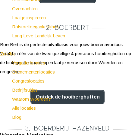
Overnachten
Laat je inspireren
2. BoerBert
Rolstoeltoegankelijkheid
Lang Leve Landelijk Leven
BoerBert is de perfecte uitvalbasis voor jouw boerenavontuur.
Verblijf in één van de twee gezellige 4-persoons hooiberghutten op
Zakelijk
de biologische boerderij en laat je verrassen door Woerden en
Vergaderlocaties
omgeving.
Evenementenlocaties
Congreslocaties
Bedrijfsuitjes
Ontdek de hooiberghutten
Waarom Woerden?
Alle locaties
Blog
3. Boerderij Hazenveld