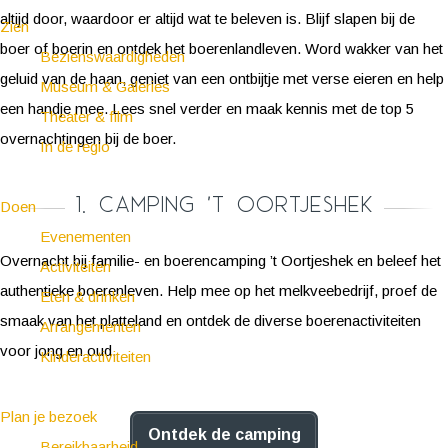
altijd door, waardoor er altijd wat te beleven is. Blijf slapen bij de
Zien
boer of boerin en ontdek het boerenlandleven. Word wakker van het
Bezienswaardigheden
geluid van de haan, geniet van een ontbijtje met verse eieren en help
Museum & Galeries
een handje mee. Lees snel verder en maak kennis met de top 5
Theater & film
overnachtingen bij de boer.
In de regio
1. Camping 't Oortjeshek
Doen
Evenementen
Overnacht bij familie- en boerencamping ’t Oortjeshek en beleef het
Activiteiten
authentieke boerenleven. Help mee op het melkveebedrijf, proef de
Eten & drinken
smaak van het platteland en ontdek de diverse boerenactiviteiten
Arrangementen
voor jong en oud.
Kinderactiviteiten
Plan je bezoek
Ontdek de camping
Bereikbaarheid