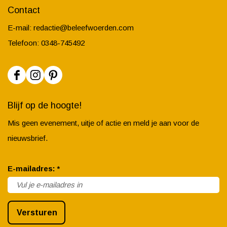
Contact
E-mail:
redactie@beleefwoerden.com
Telefoon: 0348-745492
F
I
P
a
n
i
Blijf op de hoogte!
c
s
n
Mis geen evenement, uitje of actie en meld je aan voor de
e
t
t
nieuwsbrief.
b
a
e
o
g
r
v
E-mailadres:
*
o
r
e
e
k
a
s
r
B
m
t
Versturen
p
e
B
B