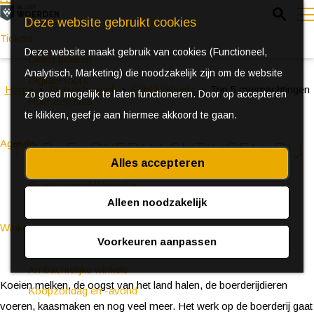
Z
Deze website gebruikt cookies
o
Tickets
Deze website maakt gebruik van cookies (Functioneel,
e
e
Direct boeken
Analytisch, Marketing) die noodzakelijk zijn om de website
k
n
Digitale tours
Home
Plan je bezoek
Echt Hollands
Top 5 overnachtingen
zo goed mogelijk te laten functioneren. Door op accepteren
e
u
Huur een fiets
te klikken, geef je aan hiermee akkoord te gaan.
n
Agenda
Top 5 overnachtingen bij
Alles accepteren
Ontdek Woerden in de zomer
de boer
Event aanmeldformulier
Alleen noodzakelijk
Winkelen
Voorkeuren aanpassen
Blijf slapen bij de boer of boerin
(Bijzondere) markten
Ambachtelijke winkels
Koeien melken, de oogst van het land halen, de boerderijdieren
Koopzondag en -avond
voeren, kaasmaken en nog veel meer. Het werk op de boerderij gaat