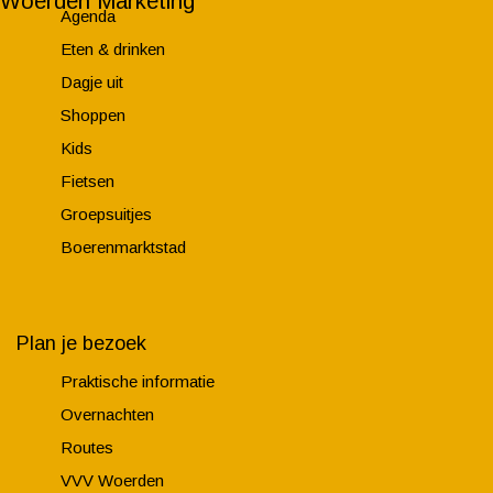
Woerden Marketing
e
r
Agenda
B
i
Eten & drinken
o
n
Dagje uit
e
n
Shoppen
r
Kids
i
Fietsen
n
Groepsuitjes
n
Boerenmarktstad
Plan je bezoek
Praktische informatie
Overnachten
Routes
VVV Woerden