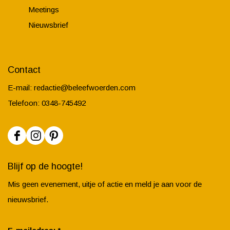
Meetings
Nieuwsbrief
Contact
E-mail:
redactie@beleefwoerden.com
Telefoon: 0348-745492
F
I
P
a
n
i
Blijf op de hoogte!
c
s
n
Mis geen evenement, uitje of actie en meld je aan voor de
e
t
t
nieuwsbrief.
b
a
e
o
g
r
v