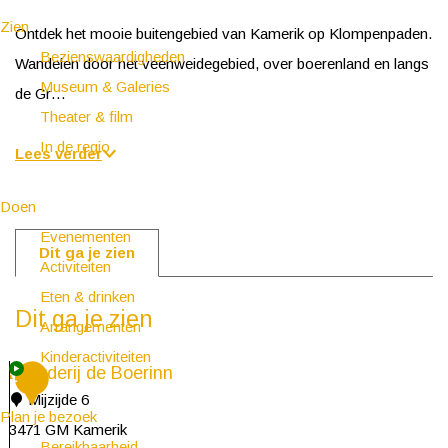
Zien
Ontdek het mooie buitengebied van Kamerik op Klompenpaden.
Bezienswaardigheden
Wandelen door het veenweidegebied, over boerenland en langs
Museum & Galeries
de Gr…
Theater & film
In de regio
Lees verder
Doen
Evenementen
Dit ga je zien
Activiteiten
Eten & drinken
Dit ga je zien
Arrangementen
Kinderactiviteiten
Boerderij de Boerinn
1
Mijzijde 6
Plan je bezoek
3471 GM Kamerik
Bereikbaarheid