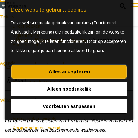
Z
Deze website gebruikt cookies
o
Tickets
Deze website maakt gebruik van cookies (Functioneel,
e
e
Direct boeken
Analytisch, Marketing) die noodzakelijk zijn om de website
k
n
Digitale tours
Home
Plan je bezoek
Routes
Graveslootpad
zo goed mogelijk te laten functioneren. Door op accepteren
e
u
Huur een fiets
te klikken, geef je aan hiermee akkoord te gaan.
n
Agenda
Graveslootpad
Alles accepteren
Ontdek Woerden in de zomer
(8 km)
Event aanmeldformulier
Alleen noodzakelijk
Download GPX
Winkelen
Voorkeuren aanpassen
(Bijzondere) markten
Ambachtelijke winkels
Let op:
dit pad is gesloten van 1 maart tot 15 juni in verband met
Koopzondag en -avond
het broedseizoen van beschermende weidevogels.