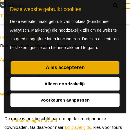
Z
Deze website gebruikt cookies
o
Tickets
Deze website maakt gebruik van cookies (Functioneel,
e
e
Direct boeken
Analytisch, Marketing) die noodzakelijk zijn om de website
k
n
Digitale tours
Home
Plan je bezoek
Routes
zo goed mogelijk te laten functioneren. Door op accepteren
e
u
Huur een fiets
Romeinse Limes: Woerden - Zwammerdam
te klikken, geef je aan hiermee akkoord te gaan.
n
Agenda
Alles accepteren
Ontdek Woerden in de zomer
Romeinse Limes: Woerden -
Event aanmeldformulier
Zwammerdam
Alleen noodzakelijk
5 uur
(22 km)
Winkelen
Voorkeuren aanpassen
(Bijzondere) markten
Ambachtelijke winkels
De route is ook beschikbaar om op de smartphone te
Koopzondag en -avond
downloaden. Ga daarvoor naar
IZI.travel gids
, kies voor tours