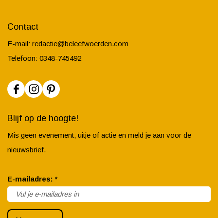
Contact
E-mail:
redactie@beleefwoerden.com
Telefoon: 0348-745492
F
I
P
a
n
i
Blijf op de hoogte!
c
s
n
Mis geen evenement, uitje of actie en meld je aan voor de
e
t
t
nieuwsbrief.
b
a
e
o
g
r
v
E-mailadres:
*
o
r
e
e
k
a
s
r
B
m
t