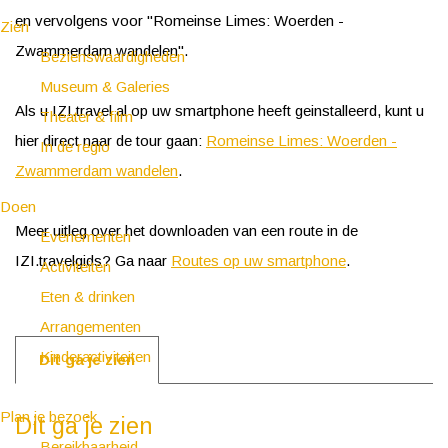
en vervolgens voor "Romeinse Limes: Woerden -
Zien
Zwammerdam wandelen".
Bezienswaardigheden
Museum & Galeries
Als u IZI.travel al op uw smartphone heeft geinstalleerd, kunt u
Theater & film
hier direct naar de tour gaan:
Romeinse Limes: Woerden -
In de regio
Zwammerdam wandelen
.
Doen
Meer uitleg over het downloaden van een route in de
Evenementen
IZI.travelgids? Ga naar
Routes op uw smartphone
.
Activiteiten
Eten & drinken
Arrangementen
Kinderactiviteiten
Dit ga je zien
Plan je bezoek
Dit ga je zien
Bereikbaarheid