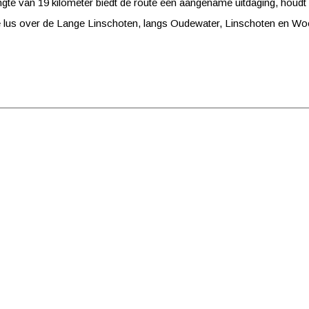
gte van 19 kilometer biedt de route een aangename uitdaging, houdt
te lus over de Lange Linschoten, langs Oudewater, Linschoten en W