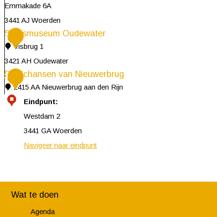
Emmakade 6A
3441 AJ Woerden
Stadsmuseum Oudewater
C
2
Visbrug 1
h
3421 AH Oudewater
e
De Schansen van Nieuwerbrug
S
3
e
2415 AA Nieuwerbrug aan den Rijn
t
s
D
Eindpunt:
a
e
e
Westdam 2
d
E
S
3441 GA Woerden
s
x
c
Navigeer naar eindpunt
m
p
h
u
e
a
s
r
n
e
i
Wat te doen
s
u
e
Agenda