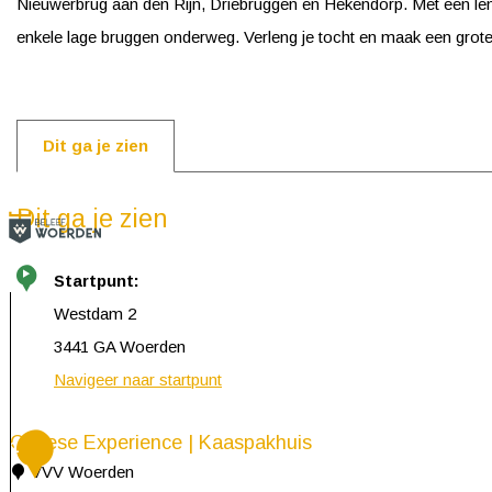
Nieuwerbrug aan den Rijn, Driebruggen en Hekendorp. Met een len
enkele lage bruggen onderweg. Verleng je tocht en maak een gro
Dit ga je zien
Dit ga je zien
Startpunt:
Westdam 2
3441 GA Woerden
Navigeer naar startpunt
Cheese Experience | Kaaspakhuis
1
VVV Woerden