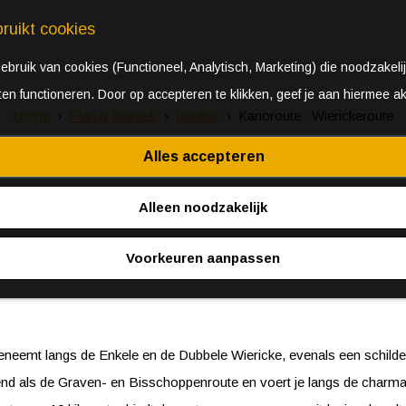
ruikt cookies
bruik van cookies (Functioneel, Analytisch, Marketing) die noodzakelij
aten functioneren. Door op accepteren te klikken, geef je aan hiermee a
Home
Plan je bezoek
Routes
Kanoroute : Wierickeroute
Alles accepteren
Alleen noodzakelijk
Voorkeuren aanpassen
neemt langs de Enkele en de Dubbele Wiericke, evenals een schilder
end als de Graven- en Bisschoppenroute en voert je langs de charm