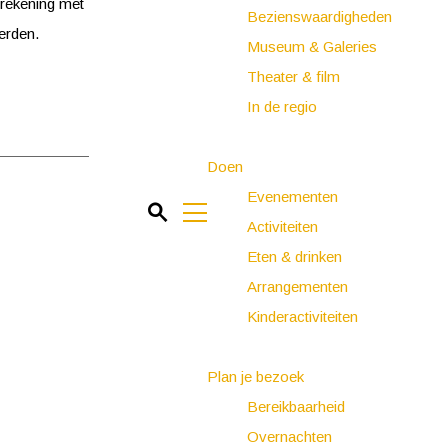
 rekening met
Bezienswaardigheden
oerden.
Museum & Galeries
Theater & film
In de regio
Doen
Evenementen
Z
Activiteiten
o
M
Eten & drinken
e
e
Arrangementen
k
n
Kinderactiviteiten
e
u
n
Plan je bezoek
Bereikbaarheid
Overnachten