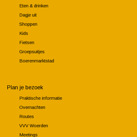
e
m
n
Eten & drinken
n
O
c
Dagje uit
v
u
e
Shoppen
a
d
|
Kids
n
e
K
Fietsen
N
w
a
Groepsuitjes
i
a
a
Boerenmarktstad
e
t
s
u
e
p
w
r
a
Plan je bezoek
e
k
Praktische informatie
r
h
Overnachten
b
u
Routes
r
i
VVV Woerden
u
s
Meetings