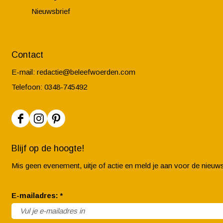
g
Nieuwsbrief
Contact
E-mail:
redactie@beleefwoerden.com
Telefoon: 0348-745492
F
I
P
a
n
i
Blijf op de hoogte!
c
s
n
Mis geen evenement, uitje of actie en meld je aan voor de nieuws
e
t
t
b
a
e
v
E-mailadres:
*
o
g
r
e
o
r
e