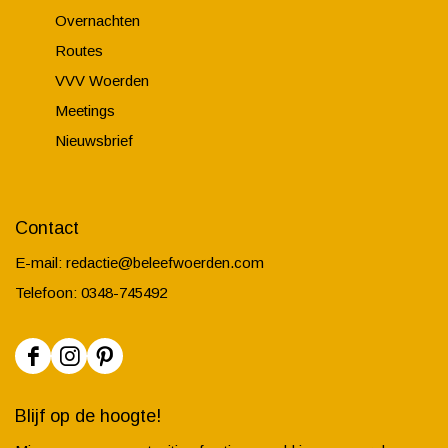
Overnachten
Routes
VVV Woerden
Meetings
Nieuwsbrief
Contact
E-mail:
redactie@beleefwoerden.com
Telefoon: 0348-745492
F
I
P
a
n
i
Blijf op de hoogte!
c
s
n