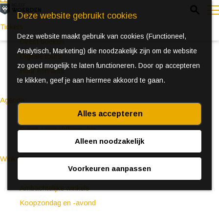
Z
Deze website gebruikt cookies
o
Tickets
Deze website maakt gebruik van cookies (Functioneel,
e
e
Direct boeken
Analytisch, Marketing) die noodzakelijk zijn om de website
k
n
Digitale tours
zo goed mogelijk te laten functioneren. Door op accepteren
e
u
Huur een fiets
te klikken, geef je aan hiermee akkoord te gaan.
n
Agenda
Alles accepteren
Ontdek Woerden in de zomer
Event aanmeldformulier
Alleen noodzakelijk
Winkelen
Voorkeuren aanpassen
(Bijzondere) markten
Ambachtelijke winkels
Koopzondag en -avond