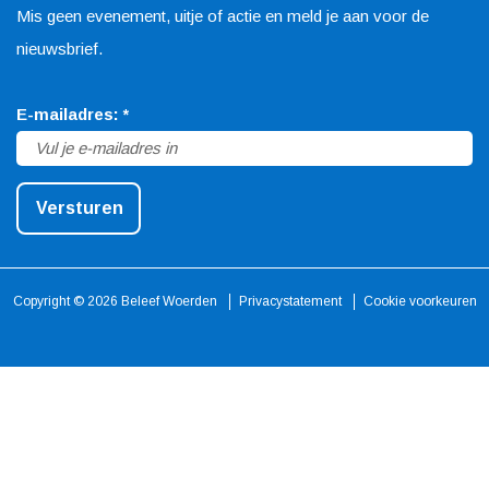
Mis geen evenement, uitje of actie en meld je aan voor de
e
t
t
nieuwsbrief.
b
a
e
o
g
r
v
E-mailadres:
*
o
r
e
e
k
a
s
r
B
m
t
Versturen
p
e
B
B
l
l
e
e
i
e
l
l
Copyright © 2026 Beleef Woerden
Privacystatement
Cookie voorkeuren
c
e
e
e
h
f
e
e
t
W
f
f
o
W
W
e
o
o
r
e
e