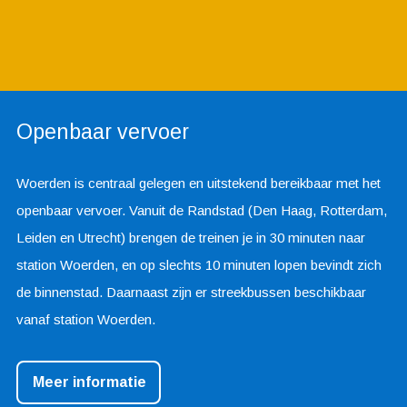
Openbaar vervoer
Woerden is centraal gelegen en uitstekend bereikbaar met het
openbaar vervoer. Vanuit de Randstad (Den Haag, Rotterdam,
Leiden en Utrecht) brengen de treinen je in 30 minuten naar
station Woerden, en op slechts 10 minuten lopen bevindt zich
de binnenstad. Daarnaast zijn er streekbussen beschikbaar
vanaf station Woerden.
Meer informatie