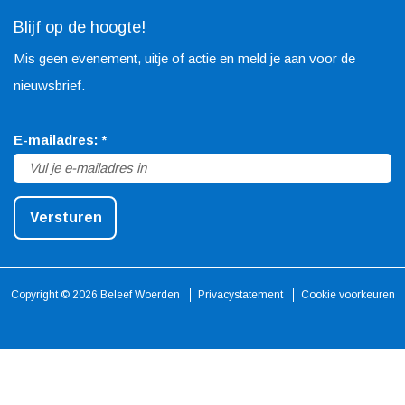
a
n
i
Blijf op de hoogte!
c
s
n
Mis geen evenement, uitje of actie en meld je aan voor de
e
t
t
nieuwsbrief.
b
a
e
o
g
r
v
E-mailadres:
*
o
r
e
e
k
a
s
r
B
m
t
Versturen
p
e
B
B
l
l
e
e
i
e
l
l
Copyright © 2026 Beleef Woerden
Privacystatement
Cookie voorkeuren
c
e
e
e
h
f
e
e
t
W
f
f
o
W
W