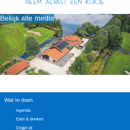
Neem alvast een kijkje
n
n
Bekijk alle media
Wat te doen
Agenda
Eten & drinken
Dagje uit