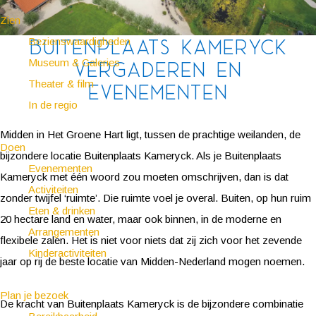
Zien
Buitenplaats Kameryck
Bezienswaardigheden
Museum & Galeries
vergaderen en
Theater & film
evenementen
In de regio
Midden in Het Groene Hart ligt, tussen de prachtige weilanden, de
Doen
bijzondere locatie Buitenplaats Kameryck. Als je Buitenplaats
Evenementen
Kameryck met één woord zou moeten omschrijven, dan is dat
Activiteiten
zonder twijfel ‘ruimte’. Die ruimte voel je overal. Buiten, op hun ruim
Eten & drinken
20 hectare land en water, maar ook binnen, in de moderne en
Arrangementen
flexibele zalen. Het is niet voor niets dat zij zich voor het zevende
Kinderactiviteiten
jaar op rij de beste locatie van Midden-Nederland mogen noemen.
Plan je bezoek
De kracht van Buitenplaats Kameryck is de bijzondere combinatie