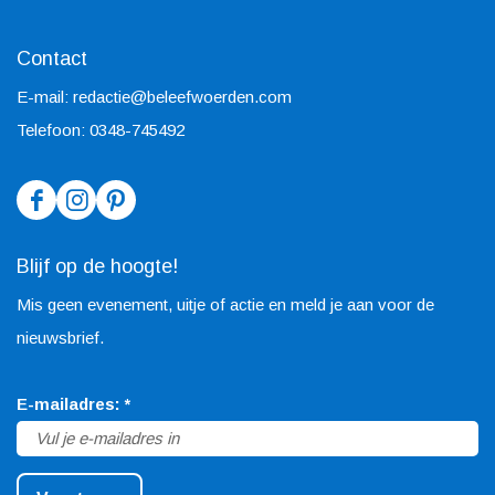
Contact
E-mail:
redactie@beleefwoerden.com
Telefoon: 0348-745492
F
I
P
a
n
i
Blijf op de hoogte!
c
s
n
Mis geen evenement, uitje of actie en meld je aan voor de
e
t
t
nieuwsbrief.
b
a
e
o
g
r
v
E-mailadres:
*
o
r
e
e
k
a
s
r
B
m
t