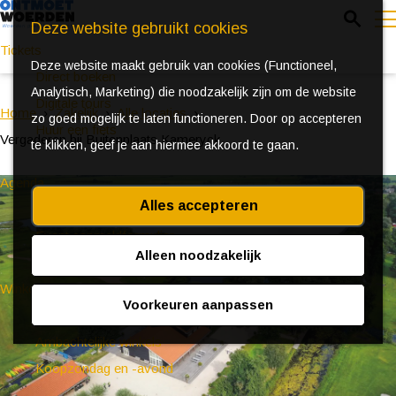
Z
Deze website gebruikt cookies
o
Tickets
Deze website maakt gebruik van cookies (Functioneel,
e
e
Direct boeken
Analytisch, Marketing) die noodzakelijk zijn om de website
k
n
Digitale tours
Home
Zakelijk
Alle locaties
zo goed mogelijk te laten functioneren. Door op accepteren
e
u
Huur een fiets
Vergaderen bij Buitenplaats Kameryck
te klikken, geef je aan hiermee akkoord te gaan.
n
Agenda
Alles accepteren
Ontdek Woerden in de zomer
Event aanmeldformulier
Alleen noodzakelijk
Winkelen
Voorkeuren aanpassen
(Bijzondere) markten
Ambachtelijke winkels
Koopzondag en -avond