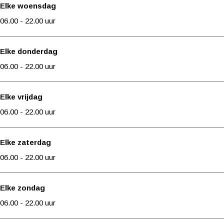
r
o
W
l
r
g
Elke woensdag
d
e
o
W
d
s
06.00 - 22.00 uur
e
r
e
o
e
t
n
d
r
e
n
w
Elke donderdag
e
d
r
i
06.00 - 22.00 uur
n
e
d
n
n
e
k
Elke vrijdag
n
e
06.00 - 22.00 uur
l
W
Elke zaterdag
o
06.00 - 22.00 uur
e
r
Elke zondag
d
06.00 - 22.00 uur
e