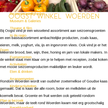
Zien
Bezienswaardigheden
Oogst winkel Woerden
Museum & Galeries
Theater & film
Bij Oogst vind je een wisselend assortiment aan seizoensgroenten
In de regio
en een basisassortiment ambachtelijke producten, zoals kaas,
eieren, melk, yoghurt, vla, ijs en ingevroren vlees. Ook vind je er het
Doen
lekkerste brood, bier, wijn, thee, honing en jam van lokale makers. In
Evenementen
de winkel staat men klaar om je te helpen met recepten, zodat koken
Activiteiten
met mooie seizoensproducten makkelijker en leuker wordt.
Eten & drinken
Arrangementen
Rondom Woerden wordt van oudsher zoetemelkse of Goudse kaas
Kinderactiviteiten
gemaakt. Dat is kaas die alle room, boter en melkdelen uit de
koemelk bevat. Groente en fruit werden ook geteeld rondom
Plan je bezoek
Woerden, maar de teelt rond Woerden kwam niet erg grootschalig
Bereikbaarheid