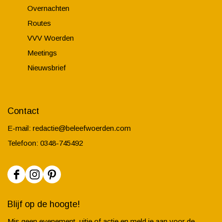
Overnachten
Routes
VVV Woerden
Meetings
Nieuwsbrief
Contact
E-mail:
redactie@beleefwoerden.com
Telefoon: 0348-745492
F
I
P
a
n
i
Blijf op de hoogte!
c
s
n
Mis geen evenement, uitje of actie en meld je aan voor de