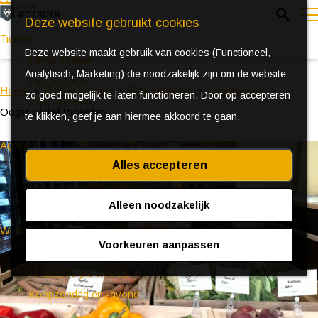
Z
Deze website gebruikt cookies
o
Tickets
Deze website maakt gebruik van cookies (Functioneel,
e
e
Direct boeken
Analytisch, Marketing) die noodzakelijk zijn om de website
k
n
Digitale tours
Home
Plan je bezoek
Echt Hollands
Landwinkels
zo goed mogelijk te laten functioneren. Door op accepteren
e
u
Huur een fiets
Oogst winkel Woerden
te klikken, geef je aan hiermee akkoord te gaan.
n
Agenda
Alles accepteren
Ontdek Woerden in de zomer
Event aanmeldformulier
Alleen noodzakelijk
Winkelen
Voorkeuren aanpassen
(Bijzondere) markten
Ambachtelijke winkels
Koopzondag en -avond