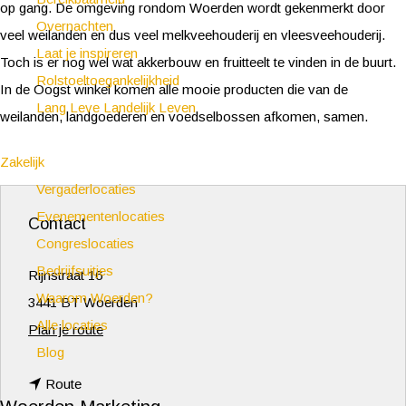
op gang. De omgeving rondom Woerden wordt gekenmerkt door
Overnachten
veel weilanden en dus veel melkveehouderij en vleesveehouderij.
Laat je inspireren
Toch is er nog wel wat akkerbouw en fruitteelt te vinden in de buurt.
Rolstoeltoegankelijkheid
In de Oogst winkel komen alle mooie producten die van de
Lang Leve Landelijk Leven
weilanden, landgoederen en voedselbossen afkomen, samen.
Zakelijk
Vergaderlocaties
Evenementenlocaties
Contact
Congreslocaties
Bedrijfsuitjes
Rijnstraat 16
Waarom Woerden?
3441 BT Woerden
Alle locaties
n
Plan je route
Blog
a
n
a
Route