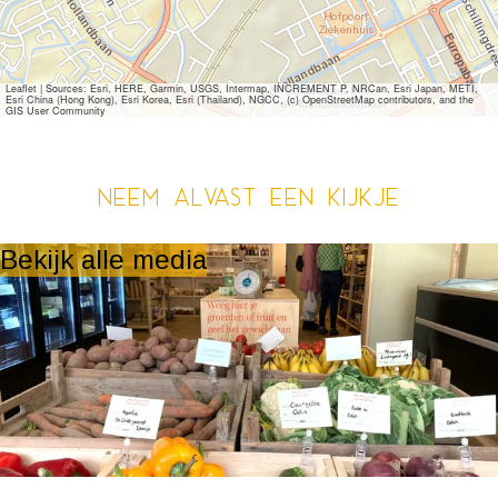
Leaflet
|
Sources: Esri, HERE, Garmin, USGS, Intermap, INCREMENT P, NRCan, Esri Japan, METI,
Esri China (Hong Kong), Esri Korea, Esri (Thailand), NGCC, (c) OpenStreetMap contributors, and the
GIS User Community
Neem alvast een kijkje
Bekijk alle media