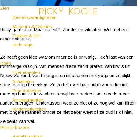
Zien
Ricky Koole
Bezienswaardigheden
Museum & Galeries
Ricky gaat solo. Maar nu echt. Zonder muzikanten. Wel met een
Theater & film
gitaar natuurlijk.
In de regio
Ze heeft geen idee waarom maar ze is onrustig. Heeft last van een
Doen
rommelige kaaklijn, van mensen die te zacht praten, van kiwi’s uit
Evenementen
Nieuw Zeeland, van te lang in en uit ademen met yoga en ze blijkt
Activiteiten
soms hardop te denken. Ze vertelt over haar puberzoon die niet
Eten & drinken
meer op haar zit te wachten terwijl haar ouders juist steeds meer
Arrangementen
aandacht vragen. Ondertussen weet ze niet of ze nog wel kan flirten
Kinderactiviteiten
met jongere mannen omdat ze niet zeker weet of ze oud is of niet.
Ze denkt van wel.
Plan je bezoek
Bereikbaarheid