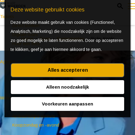
Z
Deze website gebruikt cookies
o
Tickets
Deze website maakt gebruik van cookies (Functioneel,
e
e
Direct boeken
Analytisch, Marketing) die noodzakelijk zijn om de website
k
n
Digitale tours
Home
Doen
Evenementen
Ricky Koole
zo goed mogelijk te laten functioneren. Door op accepteren
e
u
Huur een fiets
te klikken, geef je aan hiermee akkoord te gaan.
n
Agenda
Alles accepteren
Ontdek Woerden in de zomer
Event aanmeldformulier
Alleen noodzakelijk
Winkelen
Voorkeuren aanpassen
(Bijzondere) markten
Ambachtelijke winkels
Koopzondag en -avond