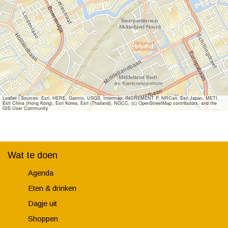
Leaflet
|
Sources: Esri, HERE, Garmin, USGS, Intermap, INCREMENT P, NRCan, Esri Japan, METI,
Esri China (Hong Kong), Esri Korea, Esri (Thailand), NGCC, (c) OpenStreetMap contributors, and the
GIS User Community
Wat te doen
Agenda
Eten & drinken
Dagje uit
Shoppen