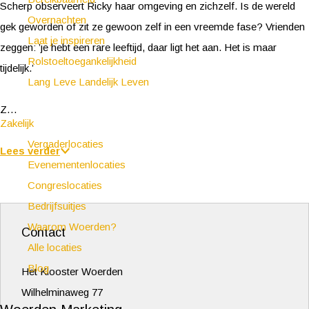
Scherp observeert Ricky haar omgeving en zichzelf. Is de wereld
Overnachten
gek geworden of zit ze gewoon zelf in een vreemde fase? Vrienden
Laat je inspireren
zeggen: ’je hebt een rare leeftijd, daar ligt het aan. Het is maar
Rolstoeltoegankelijkheid
tijdelijk.’
Lang Leve Landelijk Leven
Z…
Zakelijk
Vergaderlocaties
Lees verder
Evenementenlocaties
Congreslocaties
Bedrijfsuitjes
Waarom Woerden?
Contact
Alle locaties
Blog
Het Klooster Woerden
Wilhelminaweg 77