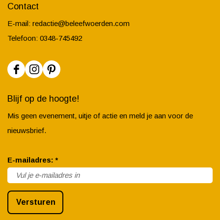
Contact
E-mail:
redactie@beleefwoerden.com
Telefoon: 0348-745492
F
I
P
a
n
i
Blijf op de hoogte!
c
s
n
Mis geen evenement, uitje of actie en meld je aan voor de
e
t
t
nieuwsbrief.
b
a
e
o
g
r
v
E-mailadres:
*
o
r
e
e
k
a
s
r
B
m
t
Versturen
p
e
B
B
l