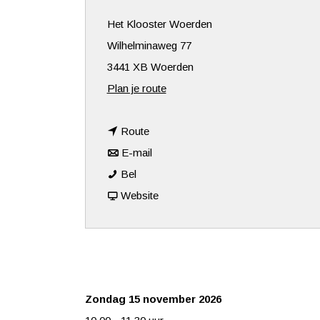
Het Klooster Woerden
Wilhelminaweg 77
3441 XB Woerden
n
Plan je route
a
n
a
Route
a
n
r
E-mail
K
a
a
K
Bel
l
r
a
v
l
Website
e
K
r
a
e
i
l
K
n
i
n
e
l
K
n
A
i
e
l
A
Zondag 15 november 2026
m
n
i
e
m