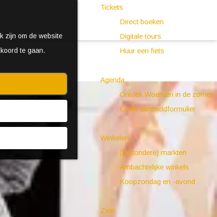
Tickets
Direct boeken
k zijn om de website
Digitale tours
kkoord te gaan.
Huur een fiets
Agenda
Ontdek Woerden in de zomer
Event aanmeldformulier
Winkelen
(Bijzondere) markten
Ambachtelijke winkels
Koopzondag en -avond
Zien