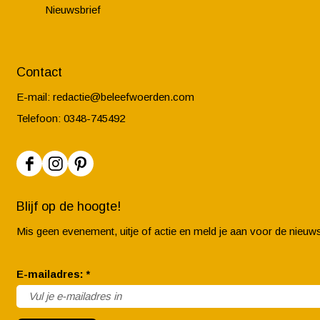
Nieuwsbrief
Contact
E-mail:
redactie@beleefwoerden.com
Telefoon: 0348-745492
F
I
P
a
n
i
Blijf op de hoogte!
c
s
n
Mis geen evenement, uitje of actie en meld je aan voor de nieuws
e
t
t
b
a
e
v
E-mailadres:
*
o
g
r
e
o
r
e
r