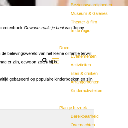
Bezienswaardigheden
Museum & Galeries
Theater & film
 prentenboek
Gewoon zoals je bent
van Jonny
In de regio
Doen
de belevingswereld van het kleine olifantje terwijl
Evenementen
Z
mag er zijn, gewoon zoals hij is.
Activiteiten
o
M
Eten & drinken
e
e
ltijd gebaseerd op populaire kinderboeken en zijn
Arrangementen
k
n
Kinderactiviteiten
e
u
n
Plan je bezoek
Bereikbaarheid
Overnachten