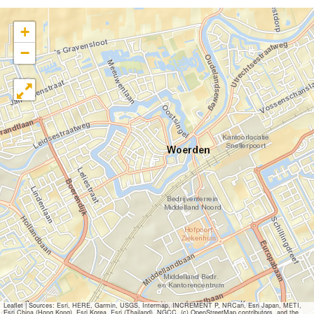
+
−
Leaflet
|
Sources: Esri, HERE, Garmin, USGS, Intermap, INCREMENT P, NRCan, Esri Japan, METI,
Esri China (Hong Kong), Esri Korea, Esri (Thailand), NGCC, (c) OpenStreetMap contributors, and the