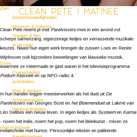
Zien
Clean Pete | Matinee
Bezienswaardigheden
Museum & Galeries
Clean Pete neemt je met
Parelvissers
mee in een avond vol
Theater & film
scherpe samenzang, eigenzinnige liedjes en verrassende muzikale
In de regio
keuzes. Naast hun eigen werk brengen de zussen Loes en Renée
Wijnhoven ook bijzondere bewerkingen van klassieke muziek,
Doen
waarmee ze meermaals te gast waren in het televisieprogramma
Evenementen
Podium Klassiek
en op NPO-radio 4.
Activiteiten
Eten & drinken
In hun handen krijgen meesterwerken als het duet uit
De
Arrangementen
Parelvissers
van Georges Bizet en
het Bloemenduet
uit Lakmé van
Kinderactiviteiten
Léo Delibes een nieuw leven. In eigen liedjes als
Systeem
en
Karma
- noem het indie, noem het pop, noem het kleinkunst - mixen ze
Plan je bezoek
melancholie met humor. Persoonlijke teksten en pakkende
Bereikbaarheid