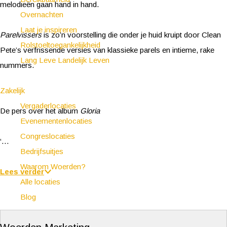
melodieën gaan hand in hand.
Overnachten
Laat je inspireren
Parelvissers
is zo’n voorstelling die onder je huid kruipt door Clean
Rolstoeltoegankelijkheid
Pete’s verfrissende versies van klassieke parels en intieme, rake
Lang Leve Landelijk Leven
nummers.
Zakelijk
Vergaderlocaties
De pers over het album
Gloria
Evenementenlocaties
Congreslocaties
‘…
Bedrijfsuitjes
Waarom Woerden?
Lees verder
Alle locaties
Blog