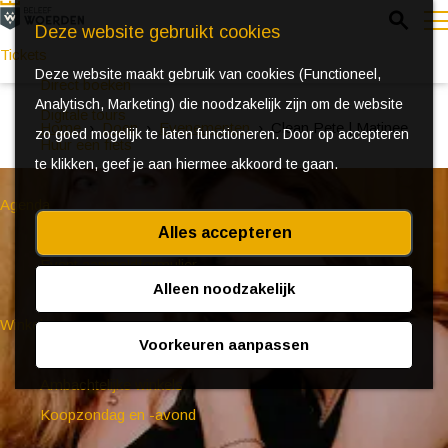
Z
Deze website gebruikt cookies
o
Tickets
Deze website maakt gebruik van cookies (Functioneel,
e
e
Direct boeken
Analytisch, Marketing) die noodzakelijk zijn om de website
k
n
Digitale tours
Home
Doen
Evenementen
Clean Pete | Matinee
zo goed mogelijk te laten functioneren. Door op accepteren
e
u
Huur een fiets
te klikken, geef je aan hiermee akkoord te gaan.
n
Agenda
Alles accepteren
Ontdek Woerden in de zomer
Event aanmeldformulier
Alleen noodzakelijk
Winkelen
Voorkeuren aanpassen
(Bijzondere) markten
Ambachtelijke winkels
Koopzondag en -avond