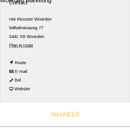
Woerden Marketing
Contact
Het Klooster Woerden
Wilhelminaweg 77
3441 XB Woerden
n
Plan je route
a
n
a
Route
a
n
r
E-mail
C
a
a
C
Bel
l
r
a
v
l
Website
e
C
r
a
e
a
l
C
n
a
Wanneer
n
e
l
C
n
P
a
e
l
P