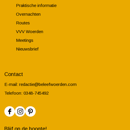
Praktische informatie
Overnachten
Routes
VVV Woerden
Meetings
Nieuwsbrief
Contact
E-mail:
redactie@beleefwoerden.com
Telefoon: 0348-745492
F
I
P
a
n
i
Blijf op de hoogte!