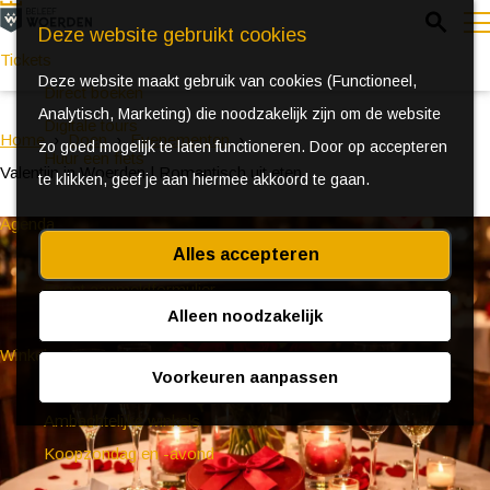
Z
Deze website gebruikt cookies
o
Tickets
Deze website maakt gebruik van cookies (Functioneel,
e
e
Direct boeken
Analytisch, Marketing) die noodzakelijk zijn om de website
k
n
Digitale tours
Home
Doen
Evenementen
zo goed mogelijk te laten functioneren. Door op accepteren
e
u
Huur een fiets
Valentijn in Woerden | Romantisch uit eten
te klikken, geef je aan hiermee akkoord te gaan.
n
Agenda
Alles accepteren
Ontdek Woerden in de zomer
Event aanmeldformulier
Alleen noodzakelijk
Winkelen
Voorkeuren aanpassen
(Bijzondere) markten
Ambachtelijke winkels
Koopzondag en -avond