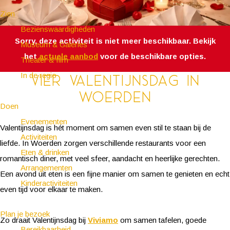
Zien
Bezienswaardigheden
Sorry, deze activiteit is niet meer beschikbaar. Bekijk
Museum & Galeries
het
actuele aanbod
voor de beschikbare opties.
Theater & film
In de regio
Vier Valentijnsdag in
Woerden
Doen
Evenementen
Valentijnsdag is hét moment om samen even stil te staan bij de
Activiteiten
liefde. In Woerden zorgen verschillende restaurants voor een
Eten & drinken
romantisch diner, met veel sfeer, aandacht en heerlijke gerechten.
Arrangementen
Een avond uit eten is een fijne manier om samen te genieten en echt
Kinderactiviteiten
even tijd voor elkaar te maken.
Plan je bezoek
Zo draait Valentijnsdag bij
Viviamo
om samen tafelen, goede
Bereikbaarheid