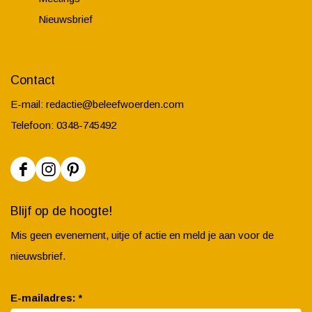
Nieuwsbrief
Contact
E-mail:
redactie@beleefwoerden.com
Telefoon: 0348-745492
F
I
P
a
n
i
Blijf op de hoogte!
c
s
n
Mis geen evenement, uitje of actie en meld je aan voor de
e
t
t
nieuwsbrief.
b
a
e
o
g
r
v
E-mailadres:
*
o
r
e