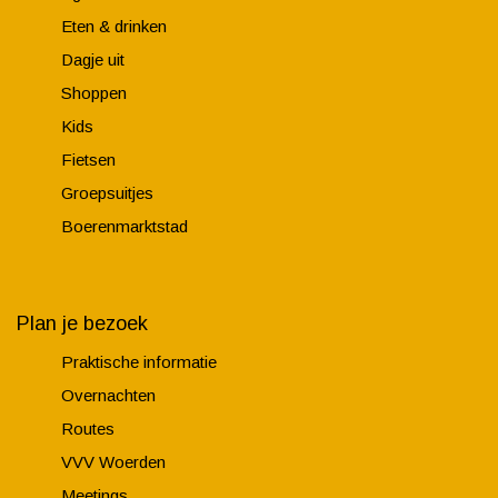
o
r
Eten & drinken
e
d
Dagje uit
r
e
Shoppen
d
n
Kids
e
Fietsen
n
Groepsuitjes
Boerenmarktstad
Plan je bezoek
Praktische informatie
Overnachten
Routes
VVV Woerden
Meetings