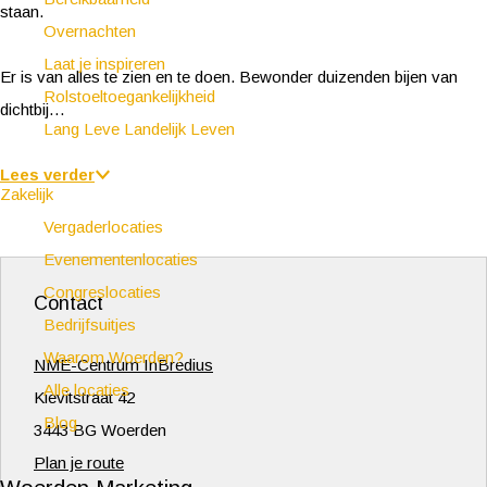
staan.
Overnachten
Laat je inspireren
Er is van alles te zien en te doen. Bewonder duizenden bijen van
Rolstoeltoegankelijkheid
dichtbij…
Lang Leve Landelijk Leven
Lees verder
Zakelijk
Vergaderlocaties
Evenementenlocaties
Congreslocaties
Contact
Bedrijfsuitjes
Waarom Woerden?
NME-Centrum InBredius
Alle locaties
Kievitstraat 42
Blog
3443 BG Woerden
n
Plan je route