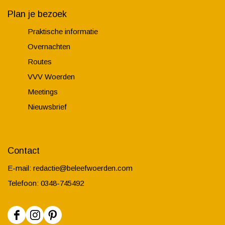
Plan je bezoek
Praktische informatie
Overnachten
Routes
VVV Woerden
Meetings
Nieuwsbrief
Contact
E-mail:
redactie@beleefwoerden.com
Telefoon: 0348-745492
F
I
P