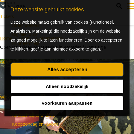
Z
Deze website gebruikt cookies
o
Tickets
Deze website maakt gebruik van cookies (Functioneel,
e
e
Direct boeken
Analytisch, Marketing) die noodzakelijk zijn om de website
k
n
Digitale tours
Home
Doen
Evenementen
zo goed mogelijk te laten functioneren. Door op accepteren
e
u
Huur een fiets
Open Imkerijdag bij InBredius in Woerden | Gratis uitje
te klikken, geef je aan hiermee akkoord te gaan.
n
Agenda
Alles accepteren
Ontdek Woerden in de zomer
Event aanmeldformulier
Alleen noodzakelijk
Winkelen
Voorkeuren aanpassen
(Bijzondere) markten
Ambachtelijke winkels
Koopzondag en -avond