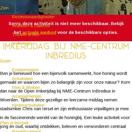
Zien
Bezienswaardigheden
Sorry, deze activiteit is niet meer beschikbaar. Bekijk
Museum & Galeries
het
actuele aanbod
voor de beschikbare opties.
Theater & film
In de regio
Imkerijdag bij NME-centrum
InBredius
Doen
Evenementen
Ben je benieuwd hoe een bijenvolk samenwerkt, hoe honing wordt
Activiteiten
gemaakt en waarom bijen zo belangrijk zijn voor onze natuur? Kom
Eten & drinken
dan naar de Open Imkerijdag bij NME-Centrum InBredius in
Arrangementen
Woerden. Tijdens deze gezellige en leerzame middag nemen
Kinderactiviteiten
stadsimker Chris van Iersel en zijn enthousiaste vrijwilligers je mee
in de fascinerende wereld van de honingbij. Een leuke activiteit voor
Plan je bezoek
jong en oud, waarbij ontdekken, beleven en verwonderen centraal
Bereikbaarheid