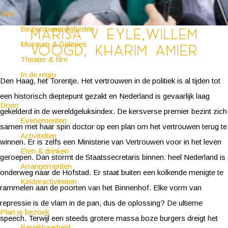
Zien
Bezienswaardigheden
Marisa v Eyle,Willem
Museum & Galeries
Voogd, Kharim Amier
Theater & film
In de regio
Den Haag, het Torentje. Het vertrouwen in de politiek is al tijden tot
een historisch dieptepunt gezakt en Nederland is gevaarlijk laag
Doen
gekelderd in de wereldgeluksindex. De kersverse premier bezint zich
Evenementen
samen met haar spin doctor op een plan om het vertrouwen terug te
Activiteiten
winnen. Er is zelfs een Ministerie van Vertrouwen voor in het leven
Eten & drinken
geroepen. Dan stormt de Staatssecretaris binnen: heel Nederland is
Arrangementen
onderweg naar de Hofstad. Er staat buiten een kolkende menigte te
Kinderactiviteiten
rammelen aan de poorten van het Binnenhof. Elke vorm van
repressie is de vlam in de pan, dus de oplossing? De ultieme
Plan je bezoek
speech. Terwijl een steeds grotere massa boze burgers dreigt het
Bereikbaarheid