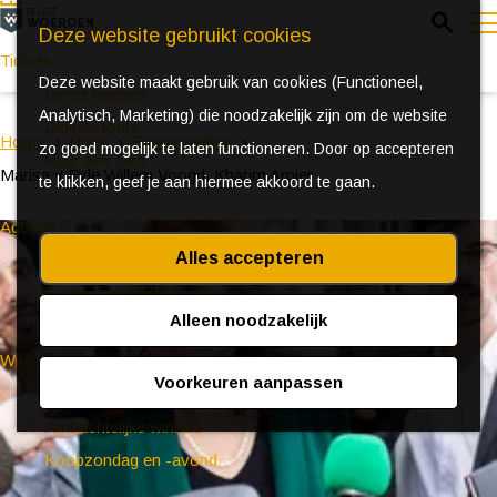
Z
Deze website gebruikt cookies
o
Tickets
Deze website maakt gebruik van cookies (Functioneel,
e
e
Direct boeken
Analytisch, Marketing) die noodzakelijk zijn om de website
k
n
Digitale tours
Home
Doen
Evenementen
zo goed mogelijk te laten functioneren. Door op accepteren
e
u
Huur een fiets
Marisa v Eyle,Willem Voogd, Kharim Amier
te klikken, geef je aan hiermee akkoord te gaan.
n
Agenda
Alles accepteren
Ontdek Woerden in de zomer
Event aanmeldformulier
Alleen noodzakelijk
Winkelen
Voorkeuren aanpassen
(Bijzondere) markten
Ambachtelijke winkels
Koopzondag en -avond