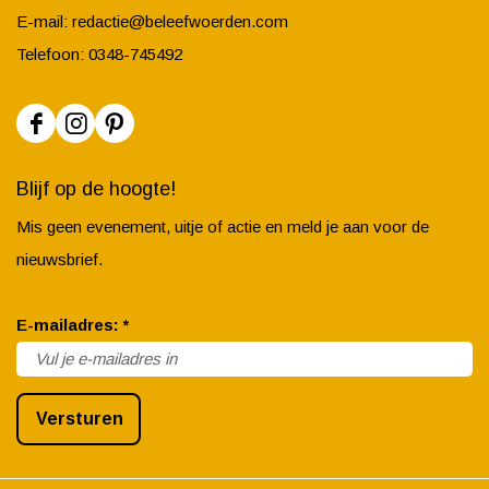
E-mail:
redactie@beleefwoerden.com
Telefoon: 0348-745492
F
I
P
a
n
i
Blijf op de hoogte!
c
s
n
Mis geen evenement, uitje of actie en meld je aan voor de
e
t
t
nieuwsbrief.
b
a
e
o
g
r
v
E-mailadres:
*
o
r
e
e
k
a
s
r
B
m
t
Versturen
p
e
B
B
l
l
e
e
i