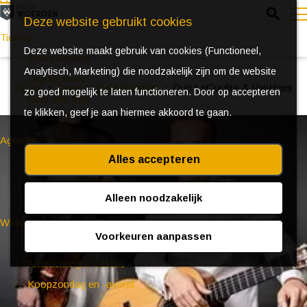
Z
Deze website gebruikt cookies
o
Tickets
Deze website maakt gebruik van cookies (Functioneel,
e
e
Direct boeken
Analytisch, Marketing) die noodzakelijk zijn om de website
k
n
Digitale tours
Home
Doen
Evenementen
Duo LeCoultre & VanHees
zo goed mogelijk te laten functioneren. Door op accepteren
e
u
Huur een fiets
te klikken, geef je aan hiermee akkoord te gaan.
n
Agenda
Alles accepteren
Ontdek Woerden in de zomer
Event aanmeldformulier
Alleen noodzakelijk
Winkelen
Voorkeuren aanpassen
(Bijzondere) markten
Ambachtelijke winkels
Koopzondag en -avond