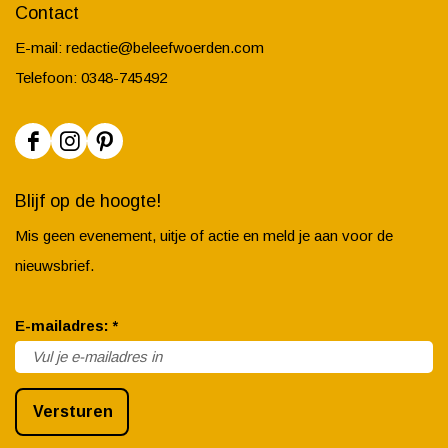
Contact
E-mail:
redactie@beleefwoerden.com
Telefoon: 0348-745492
F
I
P
a
n
i
Blijf op de hoogte!
c
s
n
Mis geen evenement, uitje of actie en meld je aan voor de
e
t
t
nieuwsbrief.
b
a
e
o
g
r
v
E-mailadres:
*
o
r
e
e
k
a
s
r
B
m
t
Versturen
p
e
B
B
l