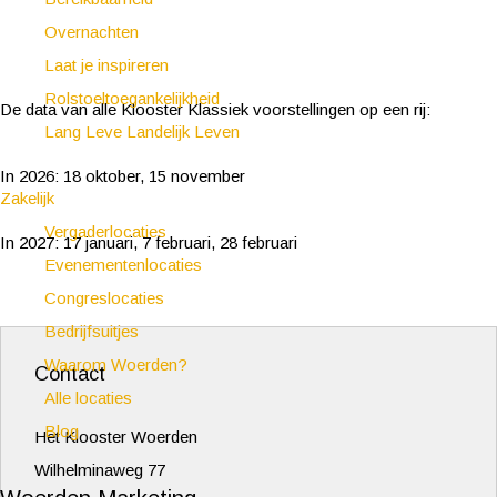
Overnachten
Laat je inspireren
Rolstoeltoegankelijkheid
De data van alle Klooster Klassiek voorstellingen op een rij:
Lang Leve Landelijk Leven
In 2026: 18 oktober, 15 november
Zakelijk
Vergaderlocaties
In 2027: 17 januari, 7 februari, 28 februari
Evenementenlocaties
Congreslocaties
Bedrijfsuitjes
Waarom Woerden?
Contact
Alle locaties
Blog
Het Klooster Woerden
Wilhelminaweg 77