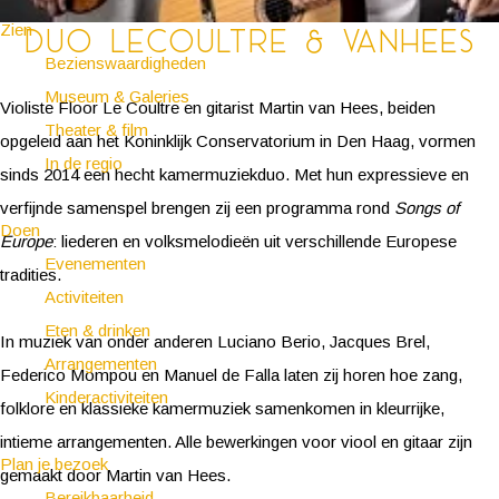
Zien
Duo LeCoultre & VanHees
Bezienswaardigheden
Museum & Galeries
Violiste Floor Le Coultre en gitarist Martin van Hees, beiden
Theater & film
opgeleid aan het Koninklijk Conservatorium in Den Haag, vormen
In de regio
sinds 2014 een hecht kamermuziekduo. Met hun expressieve en
verfijnde samenspel brengen zij een programma rond
Songs of
Doen
Europe
: liederen en volksmelodieën uit verschillende Europese
Evenementen
tradities.
Activiteiten
Eten & drinken
In muziek van onder anderen Luciano Berio, Jacques Brel,
Arrangementen
Federico Mompou en Manuel de Falla laten zij horen hoe zang,
Kinderactiviteiten
folklore en klassieke kamermuziek samenkomen in kleurrijke,
intieme arrangementen. Alle bewerkingen voor viool en gitaar zijn
Plan je bezoek
gemaakt door Martin van Hees.
Bereikbaarheid