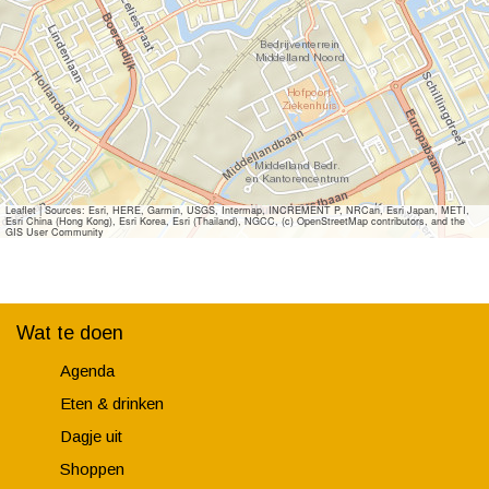
Leaflet
|
Sources: Esri, HERE, Garmin, USGS, Intermap, INCREMENT P, NRCan, Esri Japan, METI,
Esri China (Hong Kong), Esri Korea, Esri (Thailand), NGCC, (c) OpenStreetMap contributors, and the
GIS User Community
Wat te doen
Agenda
Eten & drinken
Dagje uit
Shoppen