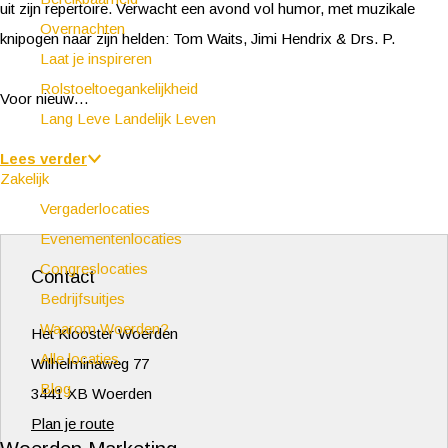
uit zijn repertoire. Verwacht een avond vol humor, met muzikale
Overnachten
knipogen naar zijn helden: Tom Waits, Jimi Hendrix & Drs. P.
Laat je inspireren
Rolstoeltoegankelijkheid
Voor nieuw…
Lang Leve Landelijk Leven
Lees verder
Zakelijk
Vergaderlocaties
Evenementenlocaties
Congreslocaties
Contact
Bedrijfsuitjes
Waarom Woerden?
Het Klooster Woerden
Alle locaties
Wilhelminaweg 77
Blog
3441 XB Woerden
n
Plan je route