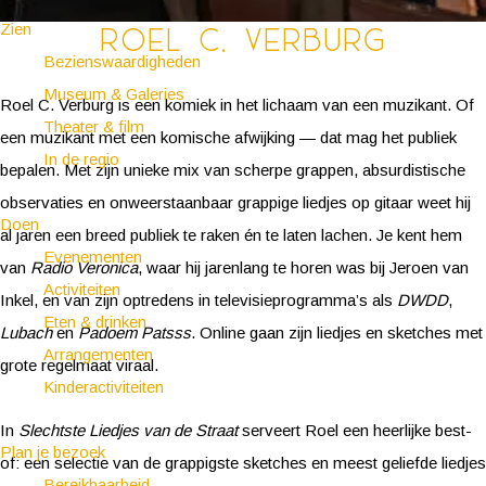
Zien
Roel C. Verburg
Bezienswaardigheden
Museum & Galeries
Roel C. Verburg is een komiek in het lichaam van een muzikant. Of
Theater & film
een muzikant met een komische afwijking — dat mag het publiek
In de regio
bepalen. Met zijn unieke mix van scherpe grappen, absurdistische
observaties en onweerstaanbaar grappige liedjes op gitaar weet hij
Doen
al jaren een breed publiek te raken én te laten lachen. Je kent hem
Evenementen
van
Radio Veronica
, waar hij jarenlang te horen was bij Jeroen van
Activiteiten
Inkel, en van zijn optredens in televisieprogramma’s als
DWDD
,
Eten & drinken
Lubach
en
Padoem Patsss
. Online gaan zijn liedjes en sketches met
Arrangementen
grote regelmaat viraal.
Kinderactiviteiten
In
Slechtste Liedjes van de Straat
serveert Roel een heerlijke best-
Plan je bezoek
of: een selectie van de grappigste sketches en meest geliefde liedjes
Bereikbaarheid