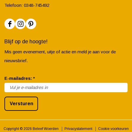
Telefoon: 0348-745492
F
I
P
a
n
i
Blijf op de hoogte!
c
s
n
Mis geen evenement, uitje of actie en meld je aan voor de
e
t
t
nieuwsbrief.
b
a
e
o
g
r
v
E-mailadres:
*
o
r
e
e
k
a
s
r
B
m
t
Versturen
p
e
B
B
l
l
e
e
i
e
l
l
Copyright © 2026 Beleef Woerden
Privacystatement
Cookie voorkeuren
c