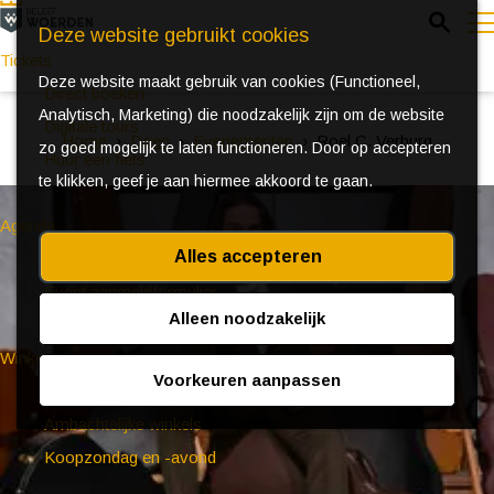
Z
Deze website gebruikt cookies
o
Tickets
Deze website maakt gebruik van cookies (Functioneel,
e
e
Direct boeken
Analytisch, Marketing) die noodzakelijk zijn om de website
k
n
Digitale tours
Home
Doen
Evenementen
Roel C. Verburg
zo goed mogelijk te laten functioneren. Door op accepteren
e
u
Huur een fiets
te klikken, geef je aan hiermee akkoord te gaan.
n
Agenda
Alles accepteren
Ontdek Woerden in de zomer
Event aanmeldformulier
Alleen noodzakelijk
Winkelen
Voorkeuren aanpassen
(Bijzondere) markten
Ambachtelijke winkels
Koopzondag en -avond