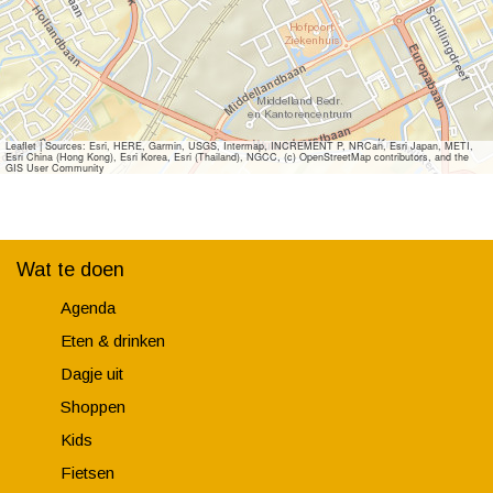
Leaflet
|
Sources: Esri, HERE, Garmin, USGS, Intermap, INCREMENT P, NRCan, Esri Japan, METI,
Esri China (Hong Kong), Esri Korea, Esri (Thailand), NGCC, (c) OpenStreetMap contributors, and the
GIS User Community
Wat te doen
Agenda
Eten & drinken
Dagje uit
Shoppen
Kids
Fietsen