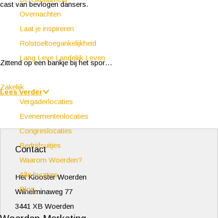
cast van bevlogen dansers.
Overnachten
Laat je inspireren
Rolstoeltoegankelijkheid
Lang Leve Landelijk Leven
Zittend op een bankje bij het spor…
Zakelijk
Lees verder
Vergaderlocaties
Evenementenlocaties
Congreslocaties
Bedrijfsuitjes
Contact
Waarom Woerden?
Alle locaties
Het Klooster Woerden
Blog
Wilhelminaweg 77
3441 XB Woerden