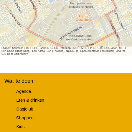
Leaflet
|
Sources: Esri, HERE, Garmin, USGS, Intermap, INCREMENT P, NRCan, Esri Japan, METI,
Esri China (Hong Kong), Esri Korea, Esri (Thailand), NGCC, (c) OpenStreetMap contributors, and the
GIS User Community
Wat te doen
Agenda
Eten & drinken
Dagje uit
Shoppen
Kids