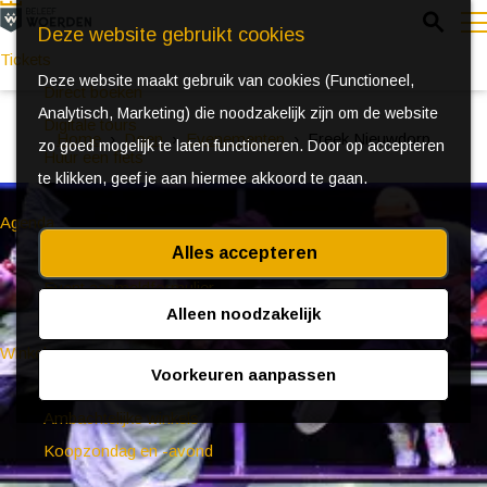
Z
Deze website gebruikt cookies
o
Tickets
Deze website maakt gebruik van cookies (Functioneel,
e
e
Direct boeken
Analytisch, Marketing) die noodzakelijk zijn om de website
k
n
Digitale tours
Home
Doen
Evenementen
Freek Nieuwdorp
zo goed mogelijk te laten functioneren. Door op accepteren
e
u
Huur een fiets
te klikken, geef je aan hiermee akkoord te gaan.
n
Agenda
Alles accepteren
Ontdek Woerden in de zomer
Event aanmeldformulier
Alleen noodzakelijk
Winkelen
Voorkeuren aanpassen
(Bijzondere) markten
Ambachtelijke winkels
Koopzondag en -avond