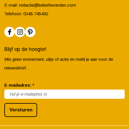
E-mail:
redactie@beleefwoerden.com
Telefoon: 0348-745492
F
I
P
a
n
i
Blijf op de hoogte!
c
s
n
Mis geen evenement, uitje of actie en meld je aan voor de
e
t
t
nieuwsbrief.
b
a
e
o
g
r
v
E-mailadres:
*
o
r
e
e
k
a
s
r
B
m
t
Versturen
p
e
B
B
l
l
e
e
i