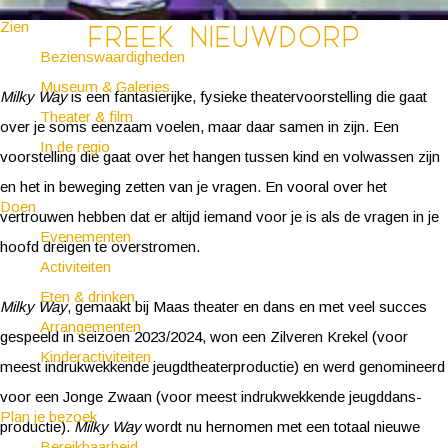
Zien
Freek Nieuwdorp
Bezienswaardigheden
Museum & Galeries
Milky Way
is een fantasierijke, fysieke theatervoorstelling die gaat
Theater & film
over je soms eenzaam voelen, maar daar samen in zijn. Een
In de regio
voorstelling die gaat over het hangen tussen kind en volwassen zijn
en het in beweging zetten van je vragen. En vooral over het
Doen
vertrouwen hebben dat er altijd iemand voor je is als de vragen in je
Evenementen
hoofd dreigen te overstromen.
Activiteiten
Eten & drinken
Milky Way
, gemaakt bij Maas theater en dans en met veel succes
Arrangementen
gespeeld in seizoen 2023/2024, won een Zilveren Krekel (voor
Kinderactiviteiten
meest indrukwekkende jeugdtheaterproductie) en werd genomineerd
voor een Jonge Zwaan (voor meest indrukwekkende jeugddans-
Plan je bezoek
productie).
Milky Way
wordt nu hernomen met een totaal nieuwe
Bereikbaarheid