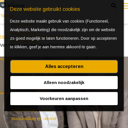
Z
Deze website gebruikt cookies
o
Tickets
Deze website maakt gebruik van cookies (Functioneel,
e
e
Direct boeken
Analytisch, Marketing) die noodzakelijk zijn om de website
k
n
Digitale tours
Home
Doen
Evenementen
zo goed mogelijk te laten functioneren. Door op accepteren
e
u
Huur een fiets
Van Vleuten en Van Muiswinkel | Try Out
te klikken, geef je aan hiermee akkoord te gaan.
n
Agenda
Alles accepteren
Ontdek Woerden in de zomer
Event aanmeldformulier
Alleen noodzakelijk
Winkelen
Voorkeuren aanpassen
(Bijzondere) markten
Ambachtelijke winkels
Koopzondag en -avond