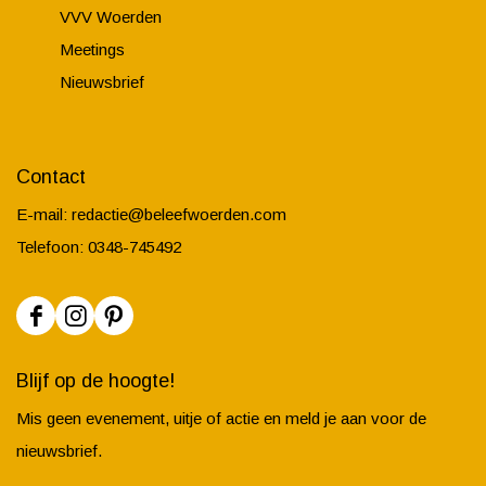
VVV Woerden
Meetings
Nieuwsbrief
Contact
E-mail:
redactie@beleefwoerden.com
Telefoon: 0348-745492
F
I
P
a
n
i
Blijf op de hoogte!
c
s
n
Mis geen evenement, uitje of actie en meld je aan voor de
e
t
t
nieuwsbrief.
b
a
e