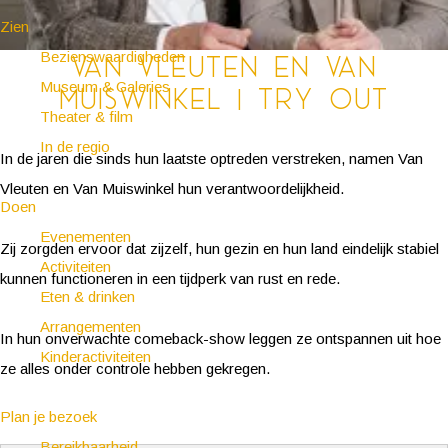
Zien
Bezienswaardigheden
Van Vleuten en Van
Museum & Galeries
Muiswinkel | Try Out
Theater & film
In de regio
In de jaren die sinds hun laatste optreden verstreken, namen Van
Vleuten en Van Muiswinkel hun verantwoordelijkheid.
Doen
Evenementen
Zij zorgden ervoor dat zijzelf, hun gezin en hun land eindelijk stabiel
Activiteiten
kunnen functioneren in een tijdperk van rust en rede.
Eten & drinken
Arrangementen
In hun onverwachte comeback-show leggen ze ontspannen uit hoe
Kinderactiviteiten
ze alles onder controle hebben gekregen.
Plan je bezoek
Bereikbaarheid