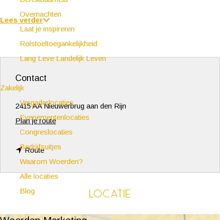
Overnachten
Lees verder
Laat je inspireren
Rolstoeltoegankelijkheid
Lang Leve Landelijk Leven
Contact
Zakelijk
Vergaderlocaties
2415 AA Nieuwerbrug aan den Rijn
Evenementenlocaties
n
Plan je route
Congreslocaties
a
Bedrijfsuitjes
n
a
Route
Waarom Woerden?
a
r
Alle locaties
a
D
Locatie
Blog
r
e
D
S