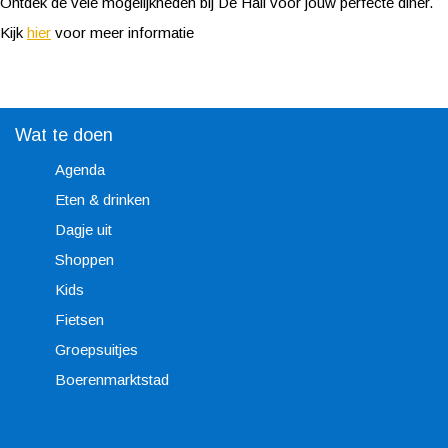
Ontdek de vele mogelijkheden bij De Hall voor jouw perfecte diner.
Kijk
hier
voor meer informatie
Wat te doen
Agenda
Eten & drinken
Dagje uit
Shoppen
Kids
Fietsen
Groepsuitjes
Boerenmarktstad