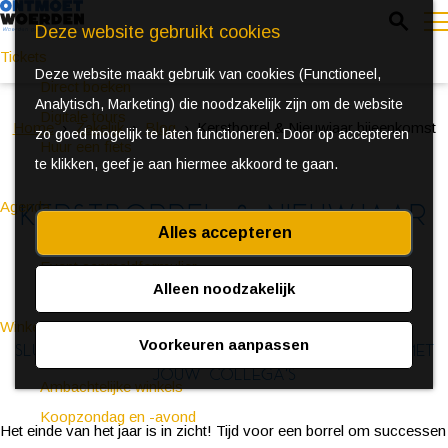
Z
Deze website gebruikt cookies
o
Tickets
Deze website maakt gebruik van cookies (Functioneel,
e
e
Direct boeken
Analytisch, Marketing) die noodzakelijk zijn om de website
k
n
Digitale tours
Home
Zakelijk
Blog
Kerstborrel & Nieuwjaar bijeenkomst
zo goed mogelijk te laten functioneren. Door op accepteren
e
u
Huur een fiets
te klikken, geef je aan hiermee akkoord te gaan.
n
Kerstborrel & Nieuwjaar
Agenda
Alles accepteren
Ontdek Woerden in de zomer
bijeenkomst
Event aanmeldformulier
Alleen noodzakelijk
Winkelen
Voorkeuren aanpassen
Sluit het jaar af of begin het jaar goed met
(Bijzondere) markten
jouw collega's
Ambachtelijke winkels
Koopzondag en -avond
Het einde van het jaar is in zicht! Tijd voor een borrel om successen