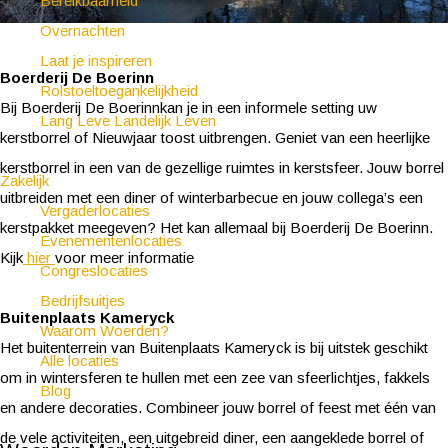
Bereikbaarheid
Overnachten
Laat je inspireren
Boerderij De Boerinn
Rolstoeltoegankelijkheid
Bij Boerderij De Boerinnkan je in een informele setting uw
Lang Leve Landelijk Leven
kerstborrel of Nieuwjaar toost uitbrengen. Geniet van een heerlijke
kerstborrel in een van de gezellige ruimtes in kerstsfeer. Jouw borrel
Zakelijk
uitbreiden met een diner of winterbarbecue en jouw collega’s een
Vergaderlocaties
kerstpakket meegeven? Het kan allemaal bij Boerderij De Boerinn.
Evenementenlocaties
Kijk
hier
voor meer informatie
Congreslocaties
Bedrijfsuitjes
Buitenplaats Kameryck
Waarom Woerden?
Het buitenterrein van Buitenplaats Kameryck is bij uitstek geschikt
Alle locaties
om in wintersferen te hullen met een zee van sfeerlichtjes, fakkels
Blog
en andere decoraties. Combineer jouw borrel of feest met één van
de vele activiteiten, een uitgebreid diner, een aangeklede borrel of