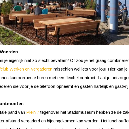
 Woerden
en je eigenlijk niet zo slecht bevallen? Of zou je het graag combinere
club Werken en Vergaderen
misschien wel iets voor jou! Hier kan je
nen kantoorruimte huren met een flexibel contract. Laat je ontzorg
eren die voor je de telefoon opneemt en gasten hartelijk en gastvri
 ontmoeten
tale pand van
Plein 7
tegenover het Stadsmuseum hebben ze de zale
eter afstand vergaderd en bijeengekomen kan worden. Het lunchbuffe