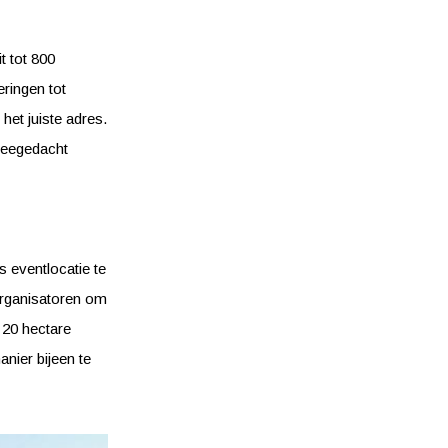
t tot 800
ringen tot
het juiste adres.
 meegedacht
s eventlocatie te
torganisatoren om
 20 hectare
nier bijeen te