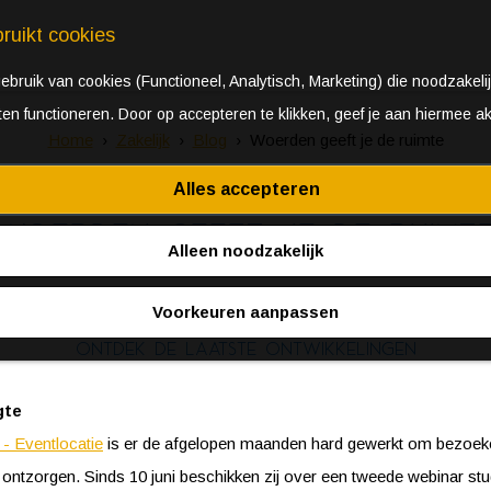
ruikt cookies
bruik van cookies (Functioneel, Analytisch, Marketing) die noodzakelij
aten functioneren. Door op accepteren te klikken, geef je aan hiermee a
Home
Zakelijk
Blog
Woerden geeft je de ruimte
Alles accepteren
Woerden geeft je de ruimt
Alleen noodzakelijk
Voorkeuren aanpassen
Ontdek de laatste ontwikkelingen
gte
- Eventlocatie
is er de afgelopen maanden hard gewerkt om bezoek
 ontzorgen. Sinds 10 juni beschikken zij over een tweede webinar stu