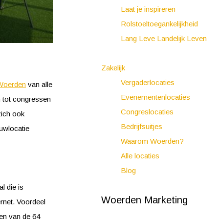
Laat je inspireren
Rolstoeltoegankelijkheid
Lang Leve Landelijk Leven
Zakelijk
Vergaderlocaties
 Woerden
van alle
Evenementenlocaties
 tot congressen
Congreslocaties
zich ook
Bedrijfsuitjes
uwlocatie
Waarom Woerden?
Alle locaties
Blog
l die is
Woerden Marketing
ernet. Voordeel
een van de 64