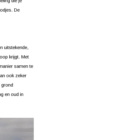
ling die je
oodjes. De
n uitstekende,
oop krijgt. Met
 manier samen te
 dan ook zeker
e grond
ng en oud in