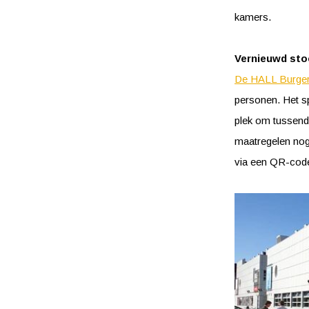
kamers.
Vernieuwd sto
De HALL Burgeri
personen. Het sp
plek om tussendo
maatregelen nog 
via een QR-code