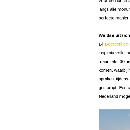
voor een lunch a
langs alle monum
perfecte manier 
Weidse uitzic
Bij
Boerderij de
inspiratievolle l
maar liefst 30 h
komen, waarbij he
spraken: tijdens
gestampt! Een co
Nederland mogel