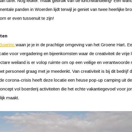
an tafel. Nog leuker: maak gebruik van de lunchwandeling! Een wande
entale panden in Woerden lijdt terwijl je geniet van twee heerlijke br
om er even tussenuit te zijn!
hten
 Boerinn
waan je je in de prachtige omgeving van het Groene Hart. Ee
ocatie voor vergadering en bijeenkomsten waar de creativiteit de vrije l
ectare weiland is er volop ruimte om op een veilige en verantwoorde
t personeel graag met je meedenkt. Van creativiteit is bij dit bedrijf
 de corona-crisis heeft deze locatie een heuse pop-up camping uit d
ncept vol boerderij activiteiten die het echte vakantiegevoel voor jo
ijk maakt.