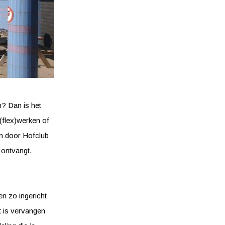
n? Dan is het
 (flex)werken of
en door Hofclub
j ontvangt.
n zo ingericht
t is vervangen