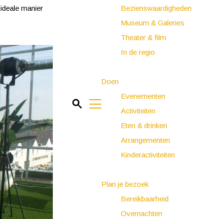
ideale manier
Bezienswaardigheden
Museum & Galeries
Theater & film
In de regio
Doen
Evenementen
Z
Activiteiten
o
M
Eten & drinken
e
e
Arrangementen
k
n
Kinderactiviteiten
e
u
n
Plan je bezoek
Bereikbaarheid
Overnachten