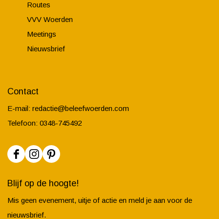
Routes
VVV Woerden
Meetings
Nieuwsbrief
Contact
E-mail:
redactie@beleefwoerden.com
Telefoon: 0348-745492
F
I
P
a
n
i
Blijf op de hoogte!
c
s
n
Mis geen evenement, uitje of actie en meld je aan voor de
e
t
t
nieuwsbrief.
b
a
e