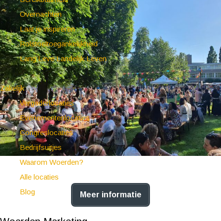
Overnachten
Laat je inspireren
Rolstoeltoegankelijkheid
Lang Leve Landelijk Leven
Zakelijk
Vergaderlocaties
Evenementenlocaties
Congreslocaties
Bedrijfsuitjes
Waarom Woerden?
Alle locaties
Blog
Meer informatie