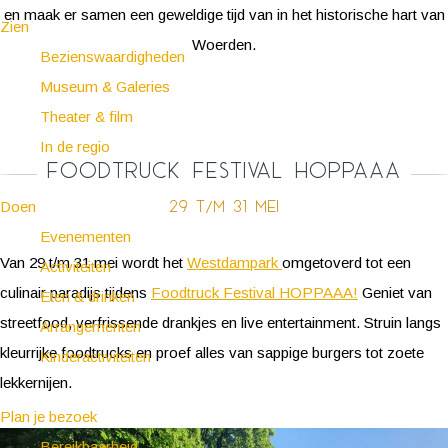
en maak er samen een geweldige tijd van in het historische hart van
Zien
Woerden.
Bezienswaardigheden
Museum & Galeries
Theater & film
In de regio
Foodtruck Festival Hoppaaa
29 t/m 31 mei
Doen
Evenementen
Van 29 t/m 31 mei wordt het
Westdampark
omgetoverd tot een
Activiteiten
culinair paradijs tijdens
Foodtruck Festival HOPPAAA
!
Geniet van
Eten & drinken
streetfood, verfrissende drankjes en live entertainment. Struin langs
Arrangementen
kleurrijke foodtrucks en proef alles van sappige burgers tot zoete
Kinderactiviteiten
lekkernijen.
Plan je bezoek
Bereikbaarheid