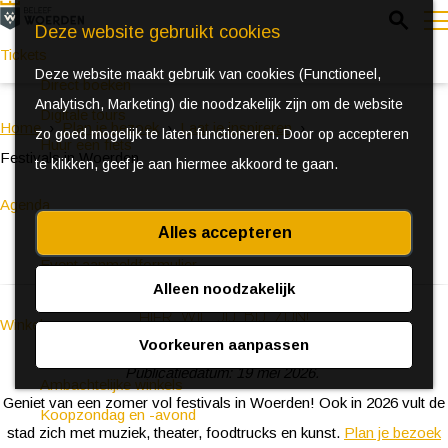
Z
Deze website gebruikt cookies
o
Tickets
Deze website maakt gebruik van cookies (Functioneel,
e
e
Direct boeken
Analytisch, Marketing) die noodzakelijk zijn om de website
k
n
Digitale tours
Home
Plan je bezoek
Laat je inspireren
zo goed mogelijk te laten functioneren. Door op accepteren
e
u
Huur een fiets
Festivals in Woerden
te klikken, geef je aan hiermee akkoord te gaan.
n
Agenda
Alles accepteren
Ontdek Woerden in de zomer
Festivals in Woerden
Event aanmeldformulier
De leukste festivals in 2026
Alleen noodzakelijk
Hier wil jij bij zijn!
Winkelen
Voorkeuren aanpassen
(Bijzondere) markten
​Publicatiedatum: 19 mei 2026.
Ambachtelijke winkels
Geniet van een zomer vol festivals in Woerden! Ook in 2026 vult de
Koopzondag en -avond
stad zich met muziek, theater, foodtrucks en kunst.
Plan je bezoek