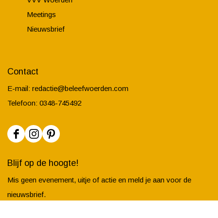
Meetings
Nieuwsbrief
Contact
E-mail:
redactie@beleefwoerden.com
Telefoon: 0348-745492
F
I
P
a
n
i
Blijf op de hoogte!
c
s
n
Mis geen evenement, uitje of actie en meld je aan voor de
e
t
t
nieuwsbrief.
b
a
e
o
g
r