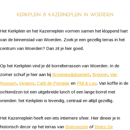
Kerkplein & Kazerneplein in Woerden
Het Kerkplein en het Kazerneplein vormen samen het kloppend hart
van de binnenstad van Woerden. Zoek je een gezellig terras in het
centrum van Woerden? Dan zit je hier goed.
Op het Kerkplein vind je dé borrelterrassen van Woerden. In de
zomer schuif je hier aan bij
Brownies&downieS
,
Breuren
,
Van
Rossum
,
Viviamo
,
Café de Pompier
en
Phil & Lou
. Van koffie in de
ochtendzon tot een uitgebreide lunch of een lange borrel met
vrienden: het Kerkplein is levendig, centraal en altijd gezellig.
Het Kazerneplein heeft een iets intiemere sfeer. Hier dineer je in
historisch decor op het terras van
Bistronoom
of
Bistro De