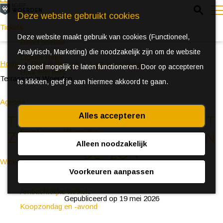
Z
Deze website gebruikt cookies
o
Tickets
Deze website maakt gebruik van cookies (Functioneel,
e
e
Direct boeken
Analytisch, Marketing) die noodzakelijk zijn om de website
k
n
Digitale tours
Home
Plan je bezoek
Laat je inspireren
zo goed mogelijk te laten functioneren. Door op accepteren
e
u
Huur een fiets
Terrassen in Woerden
te klikken, geef je aan hiermee akkoord te gaan.
n
Agenda
Alles accepteren
Ontdek Woerden in de zomer
Terrassen in Woerden: dit
Event aanmeldformulier
zijn de leukste plekken in
Alleen noodzakelijk
de zon
Winkelen
Voorkeuren aanpassen
(Bijzondere) markten
Ambachtelijke winkels
Gepubliceerd op 19 mei 2026
Koopzondag en -avond