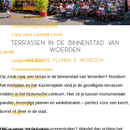
Overnachten
Laat je inspireren
Rolstoeltoegankelijkheid
Lang Leve Landelijk Leven
Terrassen in de binnenstad van
Woerden
Zakelijk
bruisende pleinen & avondzon
Vergaderlocaties
Evenementenlocaties
Op zoek naar een terras in de binnenstad van Woerden? Rondom
Congreslocaties
het Kerkplein en het Kazerneplein vind je de gezelligste terrassen
Bedrijfsuitjes
midden in het historische centrum. Hier zit je tussen monumentale
Waarom Woerden?
panden, levendige pleinen en winkelstraten – perfect voor een lunch,
Alle locaties
borrel of diner in de stad.
Blog
Blijf je graag tot de laatste zonnestralen? Wandel dan richting het