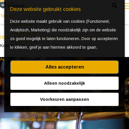
Z
Deze website gebruikt cookies
o
Tickets
Deze website maakt gebruik van cookies (Functioneel,
e
e
Direct boeken
Analytisch, Marketing) die noodzakelijk zijn om de website
k
n
Digitale tours
Home
Doen
Arrangementen
Kaasarrangementen
zo goed mogelijk te laten functioneren. Door op accepteren
e
u
Huur een fiets
Kaas & Bier
te klikken, geef je aan hiermee akkoord te gaan.
n
Agenda
Alles accepteren
Ontdek Woerden in de zomer
Event aanmeldformulier
Alleen noodzakelijk
Winkelen
Voorkeuren aanpassen
(Bijzondere) markten
Ambachtelijke winkels
Koopzondag en -avond