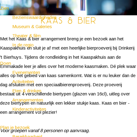
Zien
Bezienswaardigheden
Kaas & Bier
Museum & Galeries
Theater & film
Met het Kaas & bier arrangement breng je een bezoek aan het
In de regio
Kaaspakhuis en sluit je af met een heerlijke bierproeverij bij Drinkerij
't Bierhuys. Tijdens de rondleiding in het Kaaspakhuis aan de
Doen
Emmakade leer je alles over het moderne kaasmaken. Dé plek waar
Evenementen
alles op het gebied van kaas samenkomt. Wat is er nu leuker dan de
Activiteiten
dag afsluiten met een speciaalbierenproeverij. Deze proeverij
Eten & drinken
bestaat uit 4 verschillende biertypen (glazen van 16cl), uitleg over
Arrangementen
deze biertypen en natuurlijk een lekker stukje kaas. Kaas en bier -
Kinderactiviteiten
een arrangement vol plezier!
Plan je bezoek
Voor groepen vanaf 8 personen op aanvraag.
Bereikbaarheid