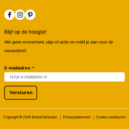
F
I
P
a
n
i
Blijf op de hoogte!
c
s
n
Mis geen evenement, uitje of actie en meld je aan voor de
e
t
t
nieuwsbrief.
b
a
e
o
g
r
v
E-mailadres:
*
o
r
e
e
k
a
s
r
B
m
t
Versturen
p
e
B
B
l
l
e
e
i
e
l
l
Copyright © 2026 Beleef Woerden
Privacystatement
Cookie voorkeuren
c
e
e
e
h