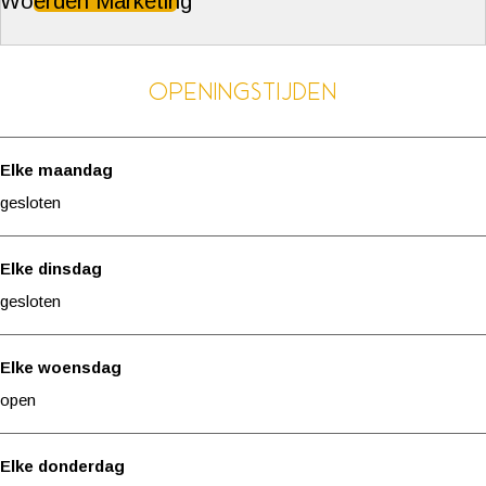
Woerden Marketing
s
a
K
s
&
a
a
&
B
s
a
B
Openingstijden
i
&
s
i
e
B
&
e
r
i
B
r
Elke maandag
e
i
gesloten
r
e
r
Elke dinsdag
gesloten
Elke woensdag
open
Elke donderdag