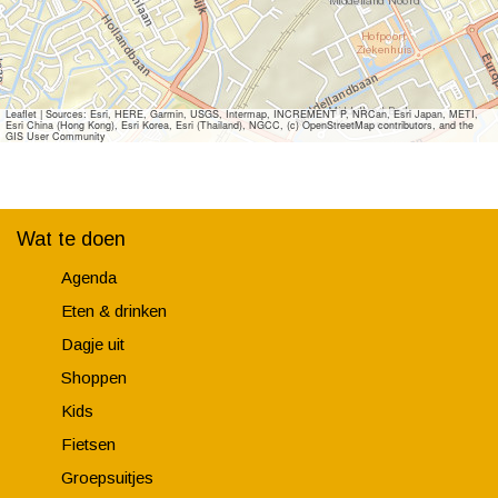
Leaflet
|
Sources: Esri, HERE, Garmin, USGS, Intermap, INCREMENT P, NRCan, Esri Japan, METI,
Esri China (Hong Kong), Esri Korea, Esri (Thailand), NGCC, (c) OpenStreetMap contributors, and the
GIS User Community
Wat te doen
Agenda
Eten & drinken
Dagje uit
Shoppen
Kids
Fietsen
Groepsuitjes