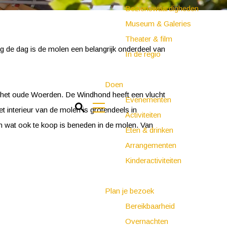
Bezienswaardigheden
Museum & Galeries
Theater & film
 de dag is de molen een belangrijk onderdeel van
In de regio
Doen
an het oude Woerden. De Windhond heeft een vlucht
Evenementen
Z
 interieur van de molen is grotendeels in
Activiteiten
o
M
n wat ook te koop is beneden in de molen. Van
Eten & drinken
e
e
Arrangementen
k
n
Kinderactiviteiten
e
u
n
Plan je bezoek
Bereikbaarheid
Overnachten