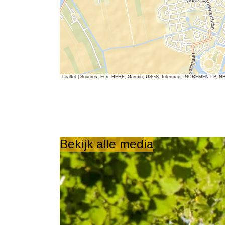
d
Leaflet
|
Sources: Esri, HERE, Garmin, USGS, Intermap, INCREMENT P, NRCan,
Bekijk alle media