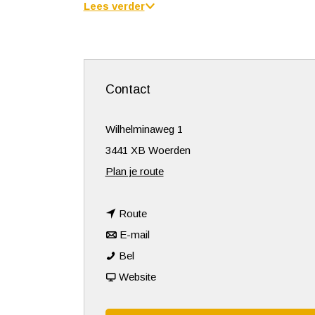
Lees verder
Contact
Wilhelminaweg 1
3441 XB Woerden
n
Plan je route
a
n
a
Route
a
n
r
E-mail
M
a
a
M
Bel
o
r
a
v
o
Website
l
M
r
a
l