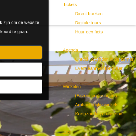
Tickets
Direct boeken
k zijn om de website
Digitale tours
kkoord te gaan.
Huur een fiets
Agenda
Ontdek Woerden in de zomer
Event aanmeldformulier
Winkelen
(Bijzondere) markten
Ambachtelijke winkels
Koopzondag en -avond
Zien