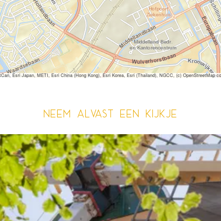
 Esri Japan, METI, Esri China (Hong Kong), Esri Korea, Esri (Thailand), NGCC, (c) OpenStreetMap co
Neem alvast een kijkje