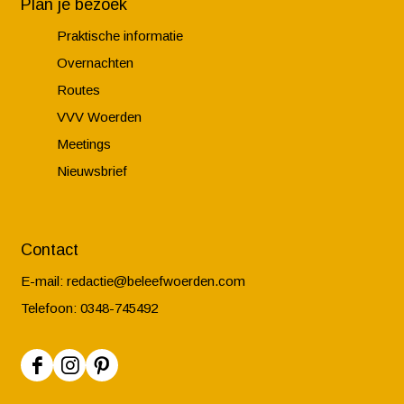
Plan je bezoek
Praktische informatie
Overnachten
Routes
VVV Woerden
Meetings
Nieuwsbrief
Contact
E-mail:
redactie@beleefwoerden.com
Telefoon: 0348-745492
F
I
P