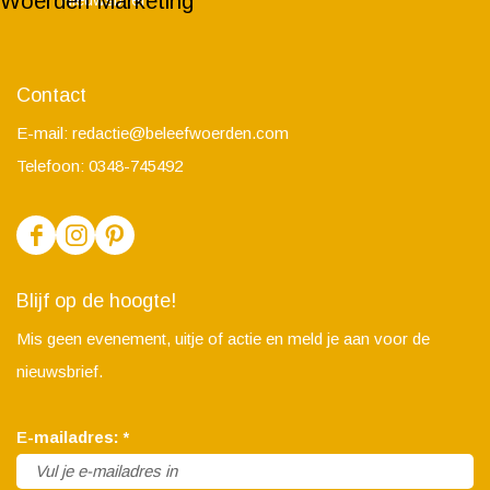
Woerden Marketing
Contact
E-mail:
redactie@beleefwoerden.com
Telefoon: 0348-745492
F
I
P
a
n
i
Blijf op de hoogte!
c
s
n
Mis geen evenement, uitje of actie en meld je aan voor de
e
t
t
nieuwsbrief.
b
a
e
o
g
r
v
E-mailadres:
*
o
r
e
e
k
a
s