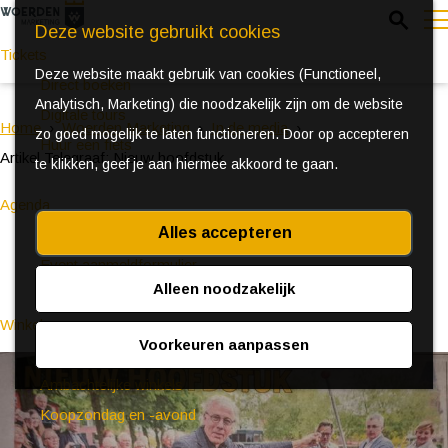
Z
Deze website gebruikt cookies
o
Tickets
Deze website maakt gebruik van cookies (Functioneel,
e
e
Direct boeken
Analytisch, Marketing) die noodzakelijk zijn om de website
k
n
Digitale tours
Home
Woerden Marketing
In de media
zo goed mogelijk te laten functioneren. Door op accepteren
e
u
Huur een fiets
Artikel Telegraaf: Nieuw hoofdstuk
te klikken, geef je aan hiermee akkoord te gaan.
n
Agenda
Alles accepteren
Ontdek Woerden in de zomer
Telegraaf: Nieuw
Event aanmeldformulier
hoofdstuk
Alleen noodzakelijk
Winkelen
Voorkeuren aanpassen
(Bijzondere) markten
Ambachtelijke winkels
Koopzondag en -avond